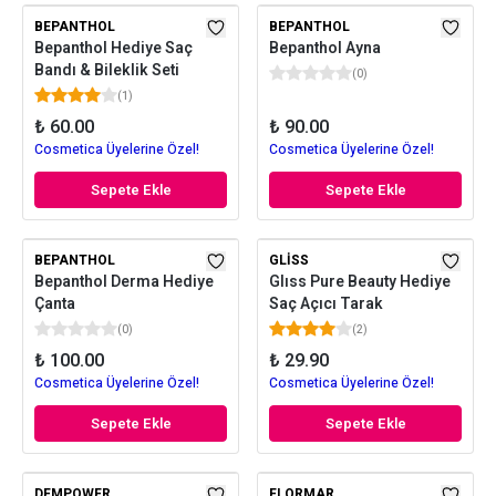
BEPANTHOL
BEPANTHOL
Bepanthol Hediye Saç
Bepanthol Ayna
Bandı & Bileklik Seti
(
0
)
(
1
)
₺ 60.00
₺ 90.00
Cosmetica Üyelerine Özel!
Cosmetica Üyelerine Özel!
Sepete Ekle
Sepete Ekle
BEPANTHOL
GLISS
Bepanthol Derma Hediye
Glıss Pure Beauty Hediye
Çanta
Saç Açıcı Tarak
(
0
)
(
2
)
₺ 100.00
₺ 29.90
Cosmetica Üyelerine Özel!
Cosmetica Üyelerine Özel!
Sepete Ekle
Sepete Ekle
DEMPOWER
FLORMAR