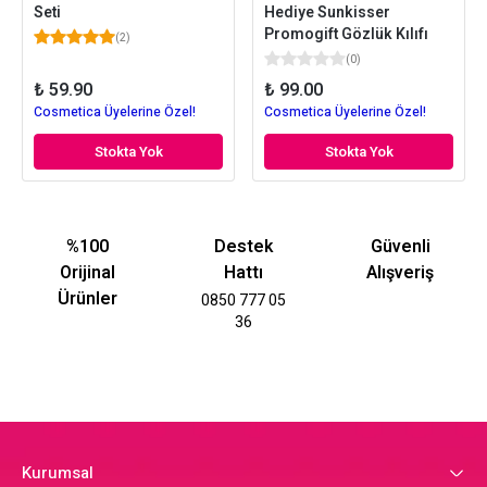
Seti
Hediye Sunkisser
Promogift Gözlük Kılıfı
(
2
)
(
0
)
₺ 59.90
₺ 99.00
Cosmetica Üyelerine Özel!
Cosmetica Üyelerine Özel!
Stokta Yok
Stokta Yok
%100
Destek
Güvenli
Orijinal
Hattı
Alışveriş
Ürünler
0850 777 05
36
Kurumsal