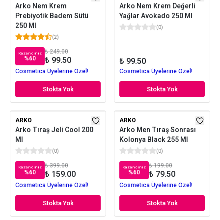
Arko Nem Krem
Arko Nem Krem Değerli
Prebiyotik Badem Sütü
Yağlar Avokado 250 Ml
250 Ml
(
0
)
(
2
)
₺ 249.00
Kazancınız
%
60
₺ 99.50
₺ 99.50
Cosmetica Üyelerine Özel!
Cosmetica Üyelerine Özel!
Stokta Yok
Stokta Yok
ARKO
ARKO
Arko Tıraş Jeli Cool 200
Arko Men Tıraş Sonrası
Ml
Kolonya Black 255 Ml
(
0
)
(
0
)
₺ 399.00
₺ 199.00
Kazancınız
Kazancınız
%
60
%
60
₺ 159.00
₺ 79.50
Cosmetica Üyelerine Özel!
Cosmetica Üyelerine Özel!
Stokta Yok
Stokta Yok