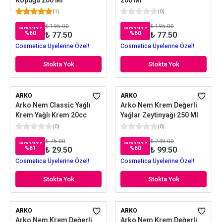
Köpüğü 200 Ml
200 Ml
(
1
)
(
0
)
₺ 195.00
₺ 195.00
Kazancınız
Kazancınız
%
60
%
60
₺ 77.50
₺ 77.50
Cosmetica Üyelerine Özel!
Cosmetica Üyelerine Özel!
Stokta Yok
Stokta Yok
ARKO
ARKO
Arko Nem Classic Yağlı
Arko Nem Krem Değerli
Krem Yağlı Krem 20cc
Yağlar Zeytinyağı 250 Ml
(
0
)
(
0
)
₺ 75.00
₺ 249.00
Kazancınız
Kazancınız
%
61
%
60
₺ 29.50
₺ 99.50
Cosmetica Üyelerine Özel!
Cosmetica Üyelerine Özel!
Stokta Yok
Stokta Yok
ARKO
ARKO
Arko Nem Krem Değerli
Arko Nem Krem Değerli