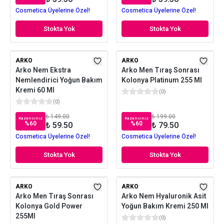
Cosmetica Üyelerine Özel!
Cosmetica Üyelerine Özel!
Stokta Yok
Stokta Yok
ARKO
ARKO
Arko Nem Ekstra
Arko Men Tıraş Sonrası
Nemlendirici Yoğun Bakım
Kolonya Platinum 255 Ml
Kremi 60 Ml
(
0
)
(
0
)
₺ 149.00
₺ 199.00
Kazancınız
Kazancınız
%
60
%
60
₺ 59.50
₺ 79.50
Cosmetica Üyelerine Özel!
Cosmetica Üyelerine Özel!
Stokta Yok
Stokta Yok
ARKO
ARKO
Arko Men Tıraş Sonrası
Arko Nem Hyaluronik Asit
Kolonya Gold Power
Yoğun Bakım Kremi 250 Ml
255Ml
(
0
)