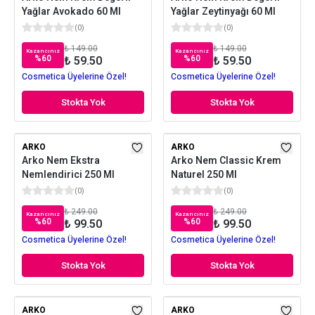
Yağlar Avokado 60 Ml
Yağlar Zeytinyağı 60 Ml
(
0
)
(
0
)
₺ 149.00
₺ 149.00
Kazancınız
Kazancınız
%
60
%
60
₺ 59.50
₺ 59.50
Cosmetica Üyelerine Özel!
Cosmetica Üyelerine Özel!
Stokta Yok
Stokta Yok
ARKO
ARKO
Arko Nem Ekstra
Arko Nem Classic Krem
Nemlendirici 250 Ml
Naturel 250 Ml
(
0
)
(
0
)
₺ 249.00
₺ 249.00
Kazancınız
Kazancınız
%
60
%
60
₺ 99.50
₺ 99.50
Cosmetica Üyelerine Özel!
Cosmetica Üyelerine Özel!
Stokta Yok
Stokta Yok
ARKO
ARKO