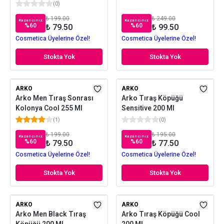
(
0
)
₺ 199.00
₺ 249.00
Kazancınız
Kazancınız
%
60
%
60
₺ 79.50
₺ 99.50
Cosmetica Üyelerine Özel!
Cosmetica Üyelerine Özel!
Stokta Yok
Stokta Yok
ARKO
ARKO
Arko Men Tıraş Sonrası
Arko Tıraş Köpüğü
Kolonya Cool 255 Ml
Sensitive 200 Ml
(
1
)
(
0
)
₺ 199.00
₺ 195.00
Kazancınız
Kazancınız
%
60
%
60
₺ 79.50
₺ 77.50
Cosmetica Üyelerine Özel!
Cosmetica Üyelerine Özel!
Stokta Yok
Stokta Yok
ARKO
ARKO
Arko Men Black Tıraş
Arko Tıraş Köpüğü Cool