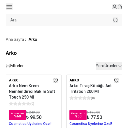
Ana Sayfa
Arko
Arko
Filtreler
Yeni Ürünler
ARKO
ARKO
Arko Nem Krem
Arko Tıraş Köpüğü Anti
Nemlendirici Bakım Soft
Irritation 200 Ml
Touch 250 Ml
(
0
)
(
0
)
₺ 249.00
₺ 195.00
Kazancınız
Kazancınız
%
60
%
60
₺ 99.50
₺ 77.50
Cosmetica Üyelerine Özel!
Cosmetica Üyelerine Özel!