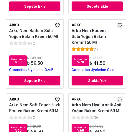
Sepete Ekle
Sepete Ekle
ARKO
ARKO
Arko Nem Badem Sütü
Arko Nem Badem
Yoğun Bakım Kremi 60 Ml
Sütü Yoğun Bakım
Kremi 150 Ml
(
0
)
(
1
)
₺ 149.00
₺ 139.00
Kazancınız
Kazancınız
%
60
%
70
₺ 59.50
₺ 41.50
Cosmetica Üyelerine Özel!
Cosmetica Üyelerine Özel!
Sepete Ekle
Stokta Yok
ARKO
ARKO
Arko Nem Soft Touch Hızlı
Arko Nem Hyaluronik Asit
Emilen Bakım Kremi 60 Ml
Yoğun Bakım Kremi 60 Ml
(
0
)
(
0
)
₺ 149.00
₺ 149.00
Kazancınız
Kazancınız
%
60
%
60
₺ 59.50
₺ 59.50