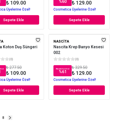
1
%
60
₺ 109.00
₺ 129.00
ca Üyelerine Özel!
Cosmetica Üyelerine Özel!
Sepete Ekle
Sepete Ekle
TA
NASCITA
a Koton Duş Süngeri
Nascita Krep Banyo Kesesi
002
(
0
)
(
0
)
₺ 277.50
₺ 329.50
nız
Kazancınız
1
%
61
₺ 109.00
₺ 129.00
ca Üyelerine Özel!
Cosmetica Üyelerine Özel!
Sepete Ekle
Sepete Ekle
8