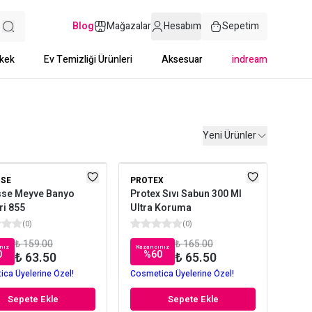
Blog
Mağazalar
Hesabım
Sepetim
kek
Ev Temizliği Ürünleri
Aksesuar
indream
Yeni Ürünler
SSE
PROTEX
sse Meyve Banyo
Protex Sıvı Sabun 300 Ml
ri 855
Ultra Koruma
(
0
)
(
0
)
₺ 159.00
₺ 165.00
nız
Kazancınız
0
%
60
₺ 63.50
₺ 65.50
ca Üyelerine Özel!
Cosmetica Üyelerine Özel!
Sepete Ekle
Sepete Ekle