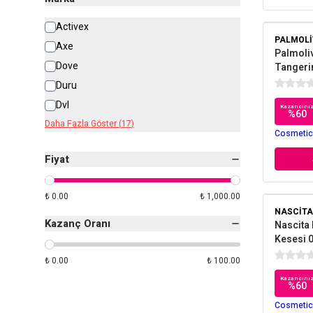
Activex
PALMOLI
Axe
Palmoliv
Dove
Tangeri
Duru
Dvl
Kazancını
%
60
Daha Fazla Göster
(
17
)
Cosmetica
Fiyat
₺ 0.00
₺ 1,000.00
NASCITA
Kazanç Oranı
Nascita 
Kesesi 
₺ 0.00
₺ 100.00
Kazancını
%
60
Cosmetica