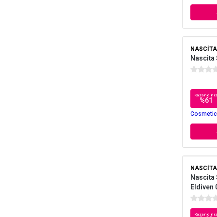
NASCITA
Nascita 
Kazancını
%
61
Cosmetica
NASCITA
Nascita 
Eldiven
Kazancını