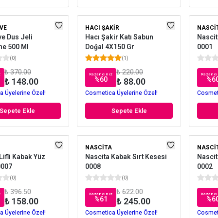
VE
HACI ŞAKIR
NASCI
e Dus Jeli
Hacı Şakir Katı Sabun
Nascit
ne 500 Ml
Doğal 4X150 Gr
0001
(
0
)
(
1
)
₺ 370.00
₺ 220.00
z
Kazancınız
Kazancı
%
60
%
6
₺ 148.00
₺ 88.00
 Üyelerine Özel!
Cosmetica Üyelerine Özel!
Cosmeti
Sepete Ekle
Sepete Ekle
NASCITA
NASCI
Lifli Kabak Yüz
Nascita Kabak Sırt Kesesi
Nascit
0007
0008
0002
(
0
)
(
0
)
₺ 396.50
₺ 622.00
z
Kazancınız
Kazancı
%
61
%
6
₺ 158.00
₺ 245.00
 Üyelerine Özel!
Cosmetica Üyelerine Özel!
Cosmeti