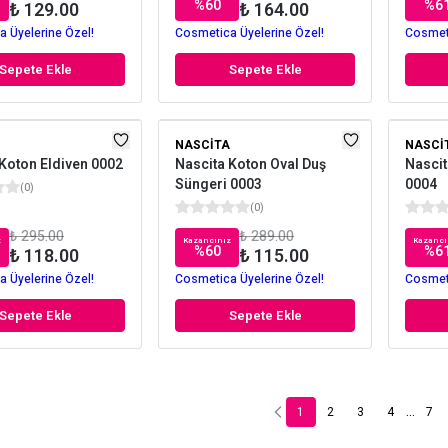
%
60
%
6
₺ 129.00
₺ 164.00
 Üyelerine Özel!
Cosmetica Üyelerine Özel!
Cosmeti
Sepete Ekle
Sepete Ekle
NASCITA
NASCI
Koton Eldiven 0002
Nascita Koton Oval Duş
Nascit
Süngeri 0003
0004
(
0
)
(
0
)
₺ 295.00
₺ 289.00
z
Kazancınız
Kazancı
%
60
%
6
₺ 118.00
₺ 115.00
 Üyelerine Özel!
Cosmetica Üyelerine Özel!
Cosmeti
Sepete Ekle
Sepete Ekle
...
1
2
3
4
7