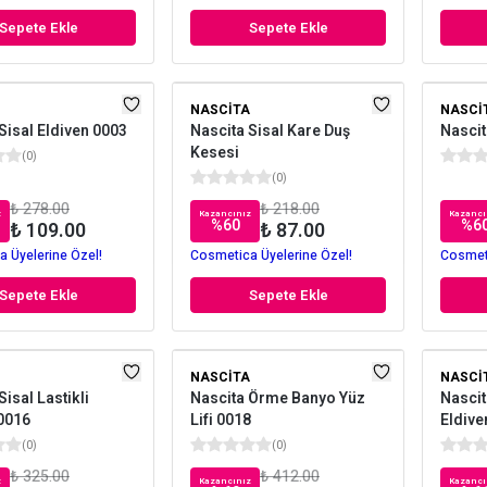
Sepete Ekle
Sepete Ekle
NASCITA
NASCI
Sisal Eldiven 0003
Nascita Sisal Kare Duş
Nascit
Kesesi
(
0
)
(
0
)
₺ 278.00
₺ 218.00
z
Kazancınız
Kazancı
%
60
%
6
₺ 109.00
₺ 87.00
 Üyelerine Özel!
Cosmetica Üyelerine Özel!
Cosmeti
Sepete Ekle
Sepete Ekle
NASCITA
NASCI
Sisal Lastikli
Nascita Örme Banyo Yüz
Nascit
 0016
Lifi 0018
Eldive
(
0
)
(
0
)
₺ 325.00
₺ 412.00
z
Kazancınız
Kazancı