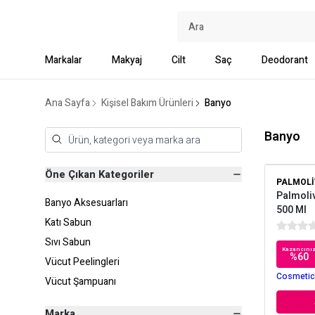
Markalar
Makyaj
Cilt
Saç
Deodorant
Ana Sayfa
Kişisel Bakım Ürünleri
Banyo
Banyo
Öne Çıkan Kategoriler
PALMOLI
Palmoliv
Banyo Aksesuarları
500 Ml
Katı Sabun
Sıvı Sabun
Kazancını
%
60
Vücut Peelingleri
Cosmetica
Vücut Şampuanı
Marka