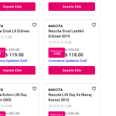
Sepete Ekle
Sepete Ekle
TA
NASCITA
a Sisal Lif Eldiven
Nascita Sisal Lastikli
Eldiven 0015
(
0
)
(
0
)
₺ 299.00
₺ 296.50
nız
Kazancınız
0
%
60
₺ 119.00
₺ 118.00
ca Üyelerine Özel!
Cosmetica Üyelerine Özel!
Sepete Ekle
Sepete Ekle
TA
NASCITA
a Koton Lifli Duş
Nascita Lifli Duş Ve Masaj
ni 0003
Kesesi 0010
(
0
)
(
0
)
₺ 281.00
₺ 326.00
nız
Kazancınız