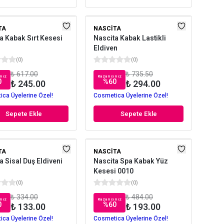
TA
NASCITA
a Kabak Sırt Kesesi
Nascita Kabak Lastikli
Eldiven
(
0
)
(
0
)
₺ 617.00
₺ 735.50
nız
Kazancınız
0
%
60
₺ 245.00
₺ 294.00
ca Üyelerine Özel!
Cosmetica Üyelerine Özel!
Sepete Ekle
Sepete Ekle
TA
NASCITA
a Sisal Duş Eldiveni
Nascita Spa Kabak Yüz
Kesesi 0010
(
0
)
(
0
)
₺ 334.00
₺ 484.00
nız
Kazancınız
0
%
60
₺ 133.00
₺ 193.00
ca Üyelerine Özel!
Cosmetica Üyelerine Özel!