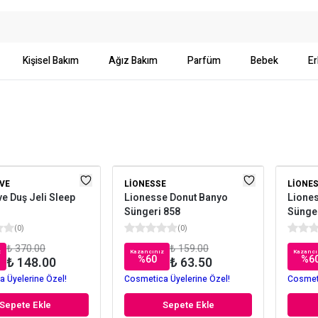
Kişisel Bakım
Ağız Bakım
Parfüm
Bebek
Er
VE
LIONESSE
LIONE
e Duş Jeli Sleep
Lionesse Donut Banyo
Lione
Süngeri 858
Sünge
(
0
)
(
0
)
₺ 370.00
₺ 159.00
z
Kazancınız
Kazancı
%
60
%
6
₺ 148.00
₺ 63.50
 Üyelerine Özel!
Cosmetica Üyelerine Özel!
Cosmeti
Sepete Ekle
Sepete Ekle