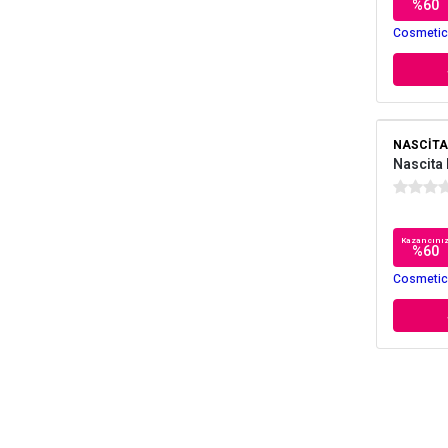
%
60
Cosmetica
NASCITA
Nascita 
Kazancını
%
60
Cosmetica