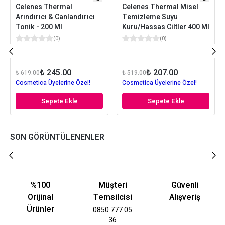
Celenes Thermal
Celenes Thermal Misel
Arındırıcı & Canlandırıcı
Temizleme Suyu
Tonik - 200 Ml
Kuru/Hassas Ciltler 400 Ml
(
0
)
(
0
)
₺ 245.00
₺ 207.00
₺ 619.00
₺ 519.00
Cosmetica Üyelerine Özel!
Cosmetica Üyelerine Özel!
Sepete Ekle
Sepete Ekle
SON GÖRÜNTÜLENENLER
%100
Müşteri
Güvenli
Orijinal
Temsilcisi
Alışveriş
Ürünler
0850 777 05
36