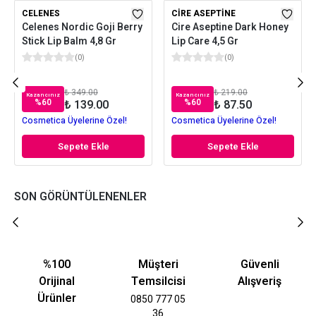
CELENES
CIRE ASEPTINE
Celenes Nordic Goji Berry
Cire Aseptine Dark Honey
Stick Lip Balm 4,8 Gr
Lip Care 4,5 Gr
(
0
)
(
0
)
₺ 349.00
₺ 219.00
Kazancınız
Kazancınız
%
60
%
60
₺ 139.00
₺ 87.50
Cosmetica Üyelerine Özel!
Cosmetica Üyelerine Özel!
Sepete Ekle
Sepete Ekle
SON GÖRÜNTÜLENENLER
%100
Müşteri
Güvenli
Orijinal
Temsilcisi
Alışveriş
Ürünler
0850 777 05
36