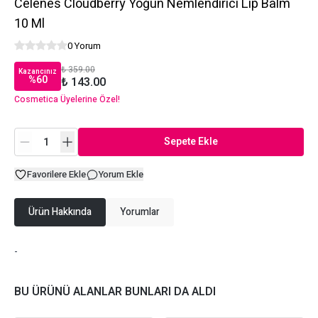
Celenes Cloudberry Yoğun Nemlendirici Lip Balm
10 Ml
0 Yorum
₺ 359.00
Kazancınız
%
60
₺ 143.00
Cosmetica Üyelerine Özel!
Sepete Ekle
Favorilere Ekle
Yorum Ekle
Ürün Hakkında
Yorumlar
-
BU ÜRÜNÜ ALANLAR BUNLARI DA ALDI