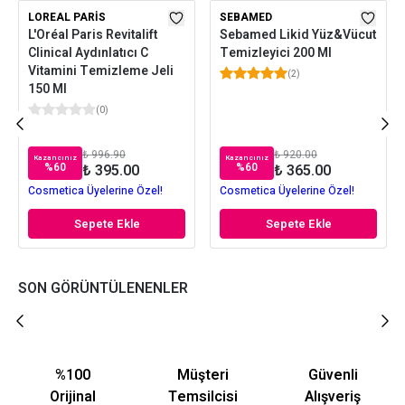
LOREAL PARIS
SEBAMED
L'Oréal Paris Revitalift
Sebamed Likid Yüz&Vücut
Clinical Aydınlatıcı C
Temizleyici 200 Ml
Vitamini Temizleme Jeli
(
2
)
150 Ml
(
0
)
₺ 996.90
₺ 920.00
Kazancınız
Kazancınız
%
60
%
60
₺ 395.00
₺ 365.00
Cosmetica Üyelerine Özel!
Cosmetica Üyelerine Özel!
Sepete Ekle
Sepete Ekle
SON GÖRÜNTÜLENENLER
%100
Müşteri
Güvenli
Orijinal
Temsilcisi
Alışveriş