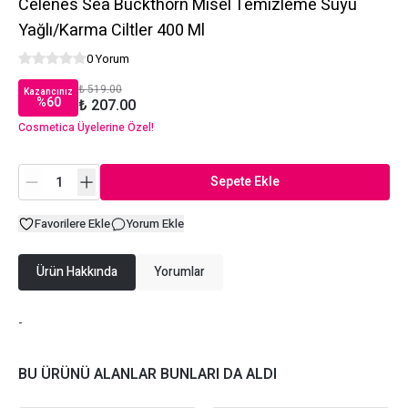
Celenes Sea Buckthorn Misel Temizleme Suyu
Yağlı/Karma Ciltler 400 Ml
0 Yorum
₺ 519.00
Kazancınız
%
60
₺ 207.00
Cosmetica Üyelerine Özel!
Sepete Ekle
Favorilere Ekle
Yorum Ekle
Ürün Hakkında
Yorumlar
-
BU ÜRÜNÜ ALANLAR BUNLARI DA ALDI