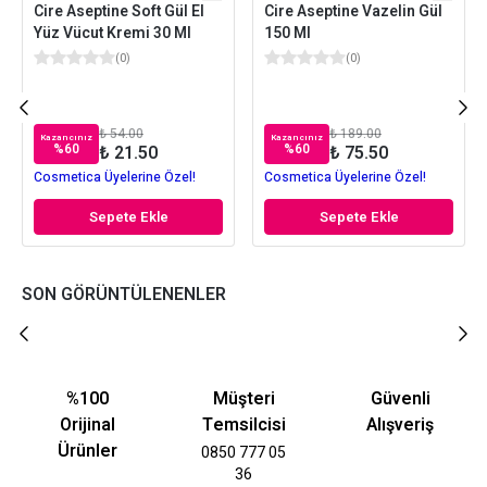
Cire Aseptine Soft Gül El
Cire Aseptine Vazelin Gül
Yüz Vücut Kremi 30 Ml
150 Ml
(
0
)
(
0
)
₺ 54.00
₺ 189.00
Kazancınız
Kazancınız
%
60
%
60
₺ 21.50
₺ 75.50
Cosmetica Üyelerine Özel!
Cosmetica Üyelerine Özel!
Sepete Ekle
Sepete Ekle
SON GÖRÜNTÜLENENLER
%100
Müşteri
Güvenli
Orijinal
Temsilcisi
Alışveriş
Ürünler
0850 777 05
36