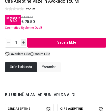
Cire Aseptine Vazelin Avokado 150 Ml
0 Yorum
₺ 189.00
Kazancınız
%
60
₺ 75.50
Cosmetica Üyelerine Özel!
Sepete Ekle
Favorilere Ekle
Yorum Ekle
Ürün Hakkında
Yorumlar
-
BU ÜRÜNÜ ALANLAR BUNLARI DA ALDI
CIRE ASEPTINE
CIRE ASEPTINE