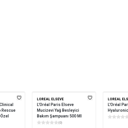
LOREAL ELSEVE
LOREAL EL
linical
L'Oréal Paris Elseve
L'Oréal Pa
p Rescue
Mucizevi Yağ Besleyici
Hyaluroni
 Özel
Bakım Şampuanı 500 Ml
(
0
)