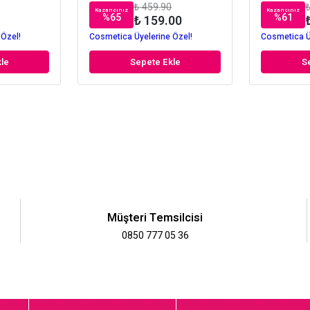
₺ 459.90
₺
Kazancınız
Kazancınız
%
65
%
61
₺ 159.00
 Özel!
Cosmetica Üyelerine Özel!
Cosmetica Ü
le
Sepete Ekle
S
Müşteri Temsilcisi
0850 777 05 36