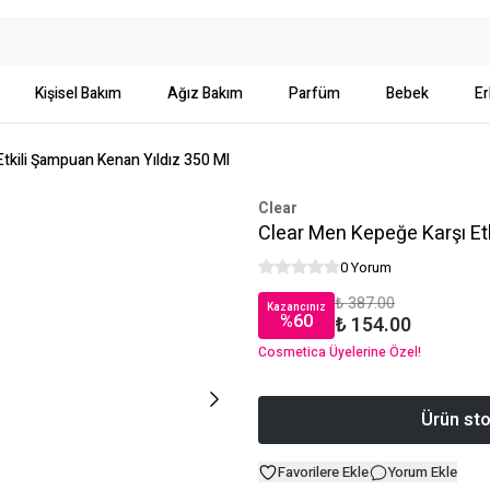
Kişisel Bakım
Ağız Bakım
Parfüm
Bebek
Er
tkili Şampuan Kenan Yıldız 350 Ml
Clear
Clear Men Kepeğe Karşı Et
0 Yorum
₺ 387.00
Kazancınız
%
60
₺ 154.00
Cosmetica Üyelerine Özel!
Ürün sto
Favorilere Ekle
Yorum Ekle