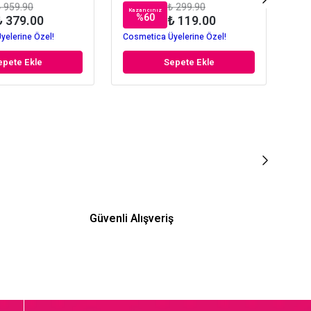
 959.90
₺ 299.90
Kazancınız
Kaz
%
60
₺ 379.00
₺ 119.00
yelerine Özel!
Cosmetica Üyelerine Özel!
Cos
epete Ekle
Sepete Ekle
Güvenli Alışveriş