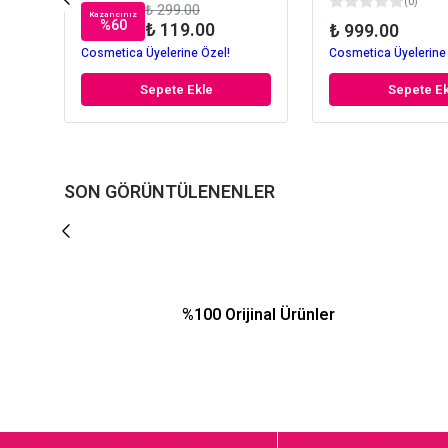
(
0
)
₺ 299.00
Kazancınız
%
60
₺ 119.00
₺ 999.00
Cosmetica Üyelerine Özel!
Cosmetica Üyelerine
Sepete Ekle
Sepete Ek
SON GÖRÜNTÜLENENLER
%100 Orijinal Ürünler