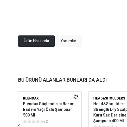
Ürün Hakkında
Yorumlar
-
BU ÜRÜNÜ ALANLAR BUNLARI DA ALDI
BLENDAX
HEAD&SHOULDERS
Blendax Güçlendirici Bakım
Head&Shoulders C
Badem Yağı Özlü Şampuan
Strength Dry Scal
500 Ml
Kuru Saç Derisine
Şampuan 400 Ml
(
0
)