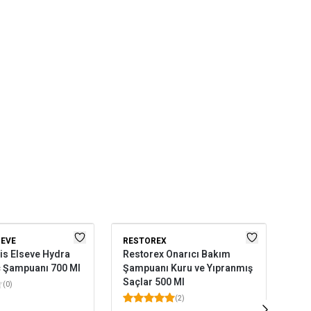
SEVE
RESTOREX
LOR
ris Elseve Hydra
Restorex Onarıcı Bakım
L'O
c Şampuanı 700 Ml
Şampuanı Kuru ve Yıpranmış
Dir
Saçlar 500 Ml
Bak
(
0
)
(
2
)