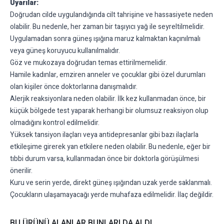
Uyarılar:
Doğrudan cilde uygulandığında cilt tahrişine ve hassasiyete neden
olabilir. Bu nedenle, her zaman bir taşıyıcı yağ ile seyreltilmelidir.
Uygulamadan sonra güneş ışığına maruz kalmaktan kaçınılmalı
veya güneş koruyucu kullanılmalıdır.
Göz ve mukozaya doğrudan temas ettirilmemelidir.
Hamile kadınlar, emziren anneler ve çocuklar gibi özel durumları
olan kişiler önce doktorlarına danışmalıdır.
Alerjik reaksiyonlara neden olabilir. İlk kez kullanmadan önce, bir
küçük bölgede test yaparak herhangi bir olumsuz reaksiyon olup
olmadığını kontrol edilmelidir.
Yüksek tansiyon ilaçları veya antidepresanlar gibi bazı ilaçlarla
etkileşime girerek yan etkilere neden olabilir. Bu nedenle, eğer bir
tıbbi durum varsa, kullanmadan önce bir doktorla görüşülmesi
önerilir.
Kuru ve serin yerde, direkt güneş ışığından uzak yerde saklanmalı.
Çocukların ulaşamayacağı yerde muhafaza edilmelidir. İlaç değildir.
BU ÜRÜNÜ ALANLAR BUNLARI DA ALDI