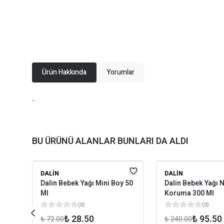
Ürün Hakkında
Yorumlar
-
BU ÜRÜNÜ ALANLAR BUNLARI DA ALDI
DALIN
DALIN
Dalin Bebek Yağı Mini Boy 50
Dalin Bebek Yağı 
Ml
Koruma 300 Ml
(
0
)
(
0
)
₺ 28.50
₺ 95.50
₺ 72.00
₺ 240.00