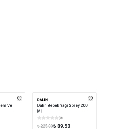
DALIN
Nem Ve
Dalin Bebek Yağı Sprey 200
Ml
(
0
)
₺ 89.50
₺ 225.00