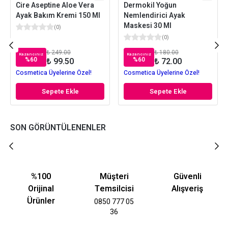
Cire Aseptine Aloe Vera
Dermokil Yoğun
Ayak Bakım Kremi 150 Ml
Nemlendirici Ayak
Maskesi 30 Ml
(
0
)
(
0
)
₺ 249.00
₺ 180.00
Kazancınız
Kazancınız
%
60
%
60
₺ 99.50
₺ 72.00
Cosmetica Üyelerine Özel!
Cosmetica Üyelerine Özel!
Sepete Ekle
Sepete Ekle
SON GÖRÜNTÜLENENLER
%100
Müşteri
Güvenli
Orijinal
Temsilcisi
Alışveriş
Ürünler
0850 777 05
36