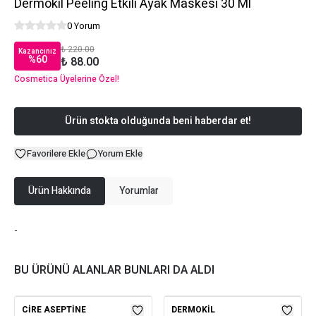
Dermokil Peeling Etkili Ayak Maskesi 30 Ml
0 Yorum
₺ 220.00
Kazancınız
%
60
₺ 88.00
Cosmetica Üyelerine Özel!
Ürün stokta olduğunda beni haberdar et!
Favorilere Ekle
Yorum Ekle
Ürün Hakkında
Yorumlar
-
BU ÜRÜNÜ ALANLAR BUNLARI DA ALDI
CIRE ASEPTINE
DERMOKIL