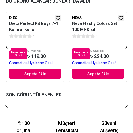
BU ÜRÜNÜ ALANLAR BUNLARI DA ALDI
DIECI
NEVA
Dieci Perfect Kit Boya 7-1
Neva Flashy Colors Set
Kumral Küllü
100 Ml-Kızıl
(
0
)
(
0
)
₺ 298.90
₺ 560.00
Kazancınız
Kazancınız
%
60
%
60
₺ 119.00
₺ 224.00
Cosmetica Üyelerine Özel!
Cosmetica Üyelerine Özel!
Sepete Ekle
Sepete Ekle
SON GÖRÜNTÜLENENLER
%100
Müşteri
Güvenli
Orijinal
Temsilcisi
Alışveriş