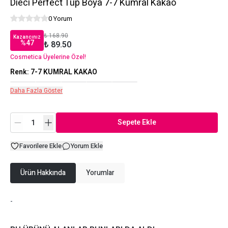
Dieci Perfect Tüp Boya 7-7 Kumral Kakao
0 Yorum
₺ 168.90
Kazancınız
%
47
₺ 89.50
Cosmetica Üyelerine Özel!
Renk
:
7-7 KUMRAL KAKAO
Daha Fazla Göster
Sepete Ekle
Favorilere Ekle
Yorum Ekle
Ürün Hakkında
Yorumlar
-