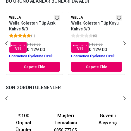
BU ÜRÜNÜ ALANLAR BUNLARI DA ALDI
WELLA
WELLA
Wella Koleston Tüp Açık
Wella Koleston Tüp Koyu
Kahve 5/0
Kahve 3/0
(
1
)
(
0
)
₺ 159.00
₺ 159.00
Kazancınız
Kazancınız
%
19
%
19
₺ 129.00
₺ 129.00
Cosmetica Üyelerine Özel!
Cosmetica Üyelerine Özel!
Sepete Ekle
Sepete Ekle
SON GÖRÜNTÜLENENLER
%100
Müşteri
Güvenli
Orijinal
Temsilcisi
Alışveriş
Ürünler
0850 777 05