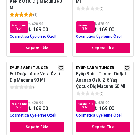
Kekik Özlü Diş Macunu 90
Ml
Ml
(
0
)
(
1
)
₺ 428.90
₺ 428.90
Kazancınız
Kazancınız
%
61
%
61
₺ 169.00
₺ 169.00
Cosmetica Üyelerine Özel!
Cosmetica Üyelerine Özel!
Sepete Ekle
Sepete Ekle
EYÜP SABRI TUNCER
EYÜP SABRI TUNCER
Est Doğal Aloe Vera Özlü
Eyüp Sabri Tuncer Doğal
Diş Macunu 90 Ml
Ananas Özlü 2-6 Yaş
Çocuk Diş Macunu 60 Ml
(
0
)
(
0
)
₺ 428.90
₺ 428.90
Kazancınız
Kazancınız
%
61
%
61
₺ 169.00
₺ 169.00
Cosmetica Üyelerine Özel!
Cosmetica Üyelerine Özel!
Sepete Ekle
Sepete Ekle