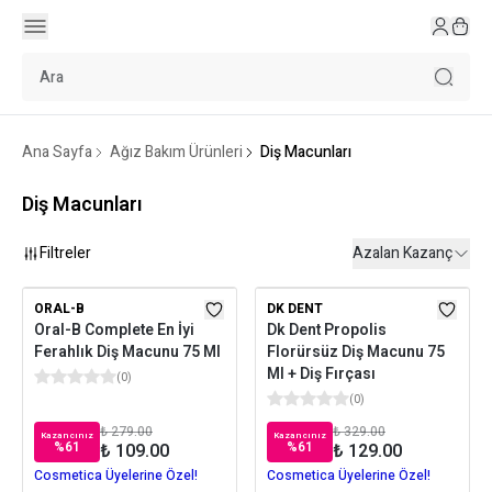
Ana Sayfa
Ağız Bakım Ürünleri
Diş Macunları
Diş Macunları
Filtreler
Azalan Kazanç
ORAL-B
DK DENT
Oral-B Complete En İyi
Dk Dent Propolis
Ferahlık Diş Macunu 75 Ml
Florürsüz Diş Macunu 75
Ml + Diş Fırçası
(
0
)
(
0
)
₺ 279.00
₺ 329.00
Kazancınız
Kazancınız
%
61
%
61
₺ 109.00
₺ 129.00
Cosmetica Üyelerine Özel!
Cosmetica Üyelerine Özel!