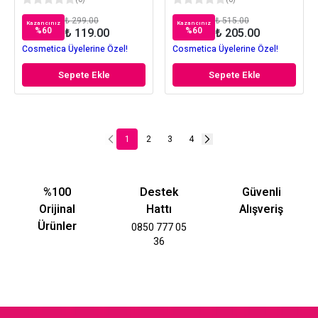
(
0
)
(
0
)
₺ 299.00
₺ 515.00
Kazancınız
Kazancınız
%
60
%
60
₺ 119.00
₺ 205.00
Cosmetica Üyelerine Özel!
Cosmetica Üyelerine Özel!
Sepete Ekle
Sepete Ekle
1
2
3
4
%100
Destek
Güvenli
Orijinal
Hattı
Alışveriş
Ürünler
0850 777 05
36