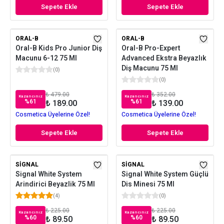
Sepete Ekle
Sepete Ekle
ORAL-B
ORAL-B
Oral-B Kids Pro Junior Diş
Oral-B Pro-Expert
Macunu 6-12 75 Ml
Advanced Ekstra Beyazlık
Diş Macunu 75 Ml
(
0
)
(
0
)
₺ 479.00
₺ 352.00
Kazancınız
Kazancınız
%
61
%
61
₺ 189.00
₺ 139.00
Cosmetica Üyelerine Özel!
Cosmetica Üyelerine Özel!
Sepete Ekle
Sepete Ekle
SIGNAL
SIGNAL
Signal White System
Signal White System Güçlü
Arindirici Beyazlik 75 Ml
Dis Minesi 75 Ml
(
4
)
(
0
)
₺ 225.00
₺ 225.00
Kazancınız
Kazancınız
%
60
%
60
₺ 89.50
₺ 89.50