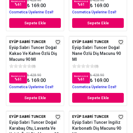
₺ 428.90
₺ 428.90
Kazancınız
Kazancınız
%
61
%
61
₺ 169.00
₺ 169.00
Cosmetica Üyelerine Özel!
Cosmetica Üyelerine Özel!
Sepete Ekle
Sepete Ekle
EYÜP SABRI TUNCER
EYÜP SABRI TUNCER
Eyüp Sabri Tuncer Doğal
Eyüp Sabri Tuncer Doğal
Kakao Ve Kahve Özlü Diş
Nane Özlü Diş Macunu 90
Macunu 90 Ml
Ml
(
0
)
(
0
)
₺ 428.90
₺ 428.90
Kazancınız
Kazancınız
%
61
%
61
₺ 169.00
₺ 169.00
Cosmetica Üyelerine Özel!
Cosmetica Üyelerine Özel!
Sepete Ekle
Sepete Ekle
EYÜP SABRI TUNCER
EYÜP SABRI TUNCER
Eyüp Sabri Tuncer Doğal
Eyüp Sabri Tuncer İngiliz
Karabaş Otu, Lavanta Ve
Karbonatlı Diş Macunu 90