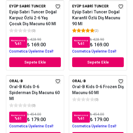
EYÜP SABRI TUNCER
EYÜP SABRI TUNCER
Eyüp Sabri Tuncer Doğal
Eyüp Sabri Tuncer Doğal
Karpuz Özlü 2-6 Yaş
Karanfil Özlü Diş Macunu
Çocuk Diş Macunu 60 Ml
90 Ml
(
0
)
(
2
)
₺ 428.90
₺ 428.90
Kazancınız
Kazancınız
%
61
%
61
₺ 169.00
₺ 169.00
Cosmetica Üyelerine Özel!
Cosmetica Üyelerine Özel!
Sepete Ekle
Sepete Ekle
ORAL-B
ORAL-B
Oral-B Kids 0-6
Oral-B Kids 0-6 Frozen Diş
Spiderman Diş Macunu 60
Macunu 60 Ml
Ml
(
0
)
(
0
)
₺ 454.00
₺ 454.00
Kazancınız
Kazancınız
%
61
%
61
₺ 179.00
₺ 179.00
Cosmetica Üyelerine Özel!
Cosmetica Üyelerine Özel!