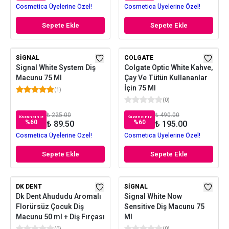
Cosmetica Üyelerine Özel!
Cosmetica Üyelerine Özel!
Sepete Ekle
Sepete Ekle
SIGNAL
COLGATE
Signal White System Diş
Colgate Optic White Kahve,
Macunu 75 Ml
Çay Ve Tütün Kullananlar
İçin 75 Ml
(
1
)
(
0
)
₺ 225.00
₺ 490.00
Kazancınız
Kazancınız
%
60
%
60
₺ 89.50
₺ 195.00
Cosmetica Üyelerine Özel!
Cosmetica Üyelerine Özel!
Sepete Ekle
Sepete Ekle
DK DENT
SIGNAL
Dk Dent Ahududu Aromalı
Signal White Now
Florürsüz Çocuk Diş
Sensitive Diş Macunu 75
Macunu 50 ml + Diş Fırçası
Ml