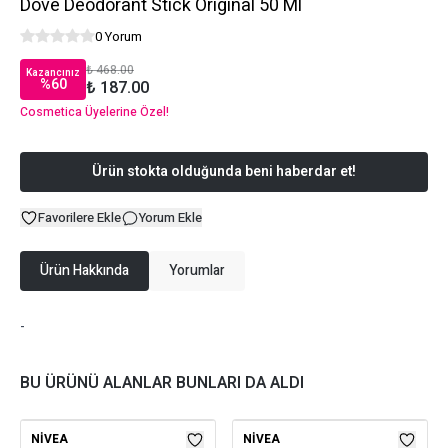
Dove Deodorant Stick Original 50 Ml
0 Yorum
₺ 468.00
Kazancınız
%
60
₺ 187.00
Cosmetica Üyelerine Özel!
Ürün stokta olduğunda beni haberdar et!
Favorilere Ekle
Yorum Ekle
Ürün Hakkında
Yorumlar
-
BU ÜRÜNÜ ALANLAR BUNLARI DA ALDI
NIVEA
NIVEA