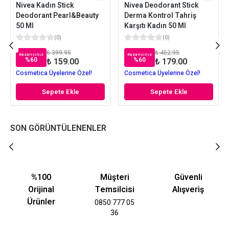
Nivea Kadın Stick
Nivea Deodorant Stick
Deodorant Pearl&Beauty
Derma Kontrol Tahriş
50 Ml
Karşıtı Kadın 50 Ml
(
0
)
(
0
)
₺ 399.95
₺ 452.95
Kazancınız
Kazancınız
%
60
%
60
₺ 159.00
₺ 179.00
Cosmetica Üyelerine Özel!
Cosmetica Üyelerine Özel!
Sepete Ekle
Sepete Ekle
SON GÖRÜNTÜLENENLER
%100
Müşteri
Güvenli
Orijinal
Temsilcisi
Alışveriş
Ürünler
0850 777 05
36