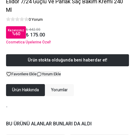
Elidor 7/24 Güçlü Ve Parlak Saç Bakım Kremi 240
Ml
0 Yorum
₺ 442.00
Kazancınız
%
60
₺ 175.00
Cosmetica Üyelerine Özel!
Ürün stokta olduğunda beni haberdar et!
Favorilere Ekle
Yorum Ekle
Ürün Hakkında
Yorumlar
-
BU ÜRÜNÜ ALANLAR BUNLARI DA ALDI