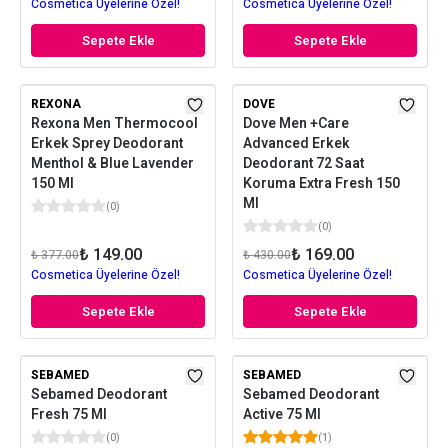
Cosmetica Üyelerine Özel!
Cosmetica Üyelerine Özel!
Sepete Ekle
Sepete Ekle
REXONA
DOVE
Rexona Men Thermocool
Dove Men +Care
Erkek Sprey Deodorant
Advanced Erkek
Menthol & Blue Lavender
Deodorant 72 Saat
150 Ml
Koruma Extra Fresh 150
Ml
(
0
)
(
0
)
₺ 149.00
₺ 169.00
₺ 377.00
₺ 430.00
Cosmetica Üyelerine Özel!
Cosmetica Üyelerine Özel!
Sepete Ekle
Sepete Ekle
SEBAMED
SEBAMED
Sebamed Deodorant
Sebamed Deodorant
Fresh 75 Ml
Active 75 Ml
(
0
)
(
1
)