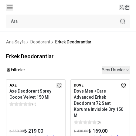
Ana Sayfa
Deodorant
Erkek Deodorantlar
Erkek Deodorantlar
Filtreler
Yeni Ürünler
AXE
DOVE
Axe Deodorant Sprey
Dove Men +Care
Cocoa Velvet 150 Ml
Advanced Erkek
Deodorant 72 Saat
(
0
)
Koruma Invisible Dry 150
Ml
(
0
)
₺ 219.00
₺ 169.00
₺ 550.00
₺ 430.00