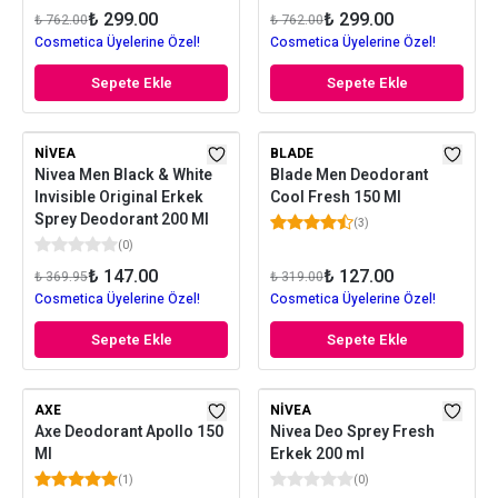
₺ 299.00
₺ 299.00
₺ 762.00
₺ 762.00
Cosmetica Üyelerine Özel!
Cosmetica Üyelerine Özel!
Sepete Ekle
Sepete Ekle
NIVEA
BLADE
Nivea Men Black & White
Blade Men Deodorant
Invisible Original Erkek
Cool Fresh 150 Ml
Sprey Deodorant 200 Ml
(
3
)
(
0
)
₺ 147.00
₺ 127.00
₺ 369.95
₺ 319.00
Cosmetica Üyelerine Özel!
Cosmetica Üyelerine Özel!
Sepete Ekle
Sepete Ekle
AXE
NIVEA
Axe Deodorant Apollo 150
Nivea Deo Sprey Fresh
Ml
Erkek 200 ml
(
1
)
(
0
)