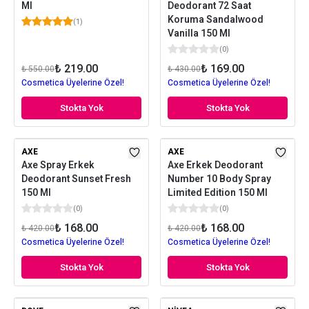
Ml
Deodorant 72 Saat
Koruma Sandalwood
(
1
)
Vanilla 150 Ml
(
0
)
₺ 219.00
₺ 169.00
₺ 550.00
₺ 430.00
Cosmetica Üyelerine Özel!
Cosmetica Üyelerine Özel!
Stokta Yok
Stokta Yok
AXE
AXE
Axe Spray Erkek
Axe Erkek Deodorant
Deodorant Sunset Fresh
Number 10 Body Spray
150 Ml
Limited Edition 150 Ml
(
0
)
(
0
)
₺ 168.00
₺ 168.00
₺ 420.00
₺ 420.00
Cosmetica Üyelerine Özel!
Cosmetica Üyelerine Özel!
Stokta Yok
Stokta Yok