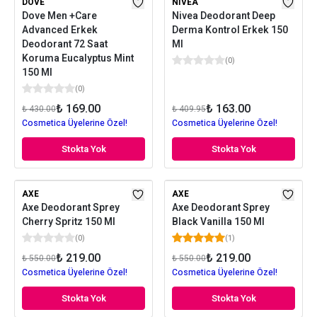
DOVE
NIVEA
Dove Men +Care
Nivea Deodorant Deep
Advanced Erkek
Derma Kontrol Erkek 150
Deodorant 72 Saat
Ml
Koruma Eucalyptus Mint
(
0
)
150 Ml
(
0
)
₺ 169.00
₺ 163.00
₺ 430.00
₺ 409.95
Cosmetica Üyelerine Özel!
Cosmetica Üyelerine Özel!
Stokta Yok
Stokta Yok
AXE
AXE
Axe Deodorant Sprey
Axe Deodorant Sprey
Cherry Spritz 150 Ml
Black Vanilla 150 Ml
(
0
)
(
1
)
₺ 219.00
₺ 219.00
₺ 550.00
₺ 550.00
Cosmetica Üyelerine Özel!
Cosmetica Üyelerine Özel!
Stokta Yok
Stokta Yok