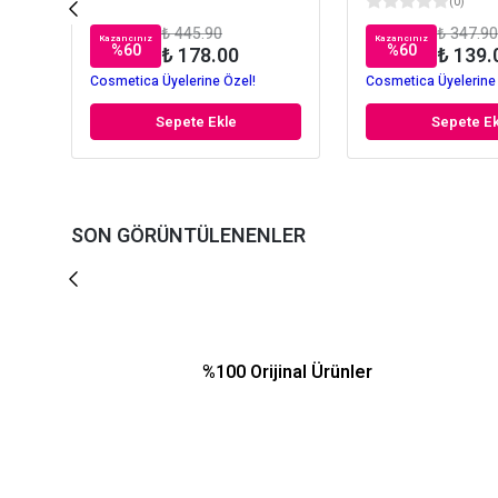
(
0
)
₺ 445.90
₺ 347.90
Kazancınız
Kazancınız
%
60
%
60
₺ 178.00
₺ 139.
Cosmetica Üyelerine Özel!
Cosmetica Üyelerine
Sepete Ekle
Sepete Ek
SON GÖRÜNTÜLENENLER
%100 Orijinal Ürünler