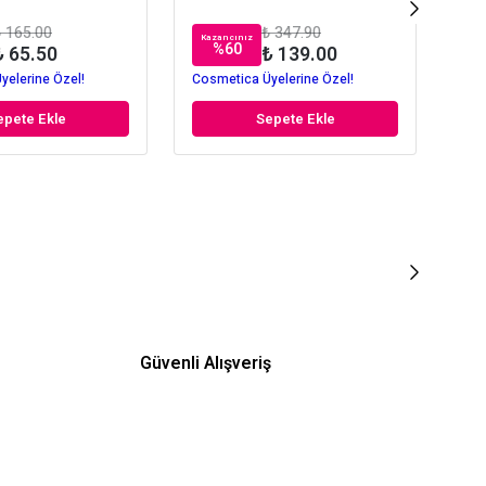
 165.00
₺ 347.90
Kazancınız
Kaz
%
60
₺ 65.50
₺ 139.00
yelerine Özel!
Cosmetica Üyelerine Özel!
Cos
epete Ekle
Sepete Ekle
Güvenli Alışveriş