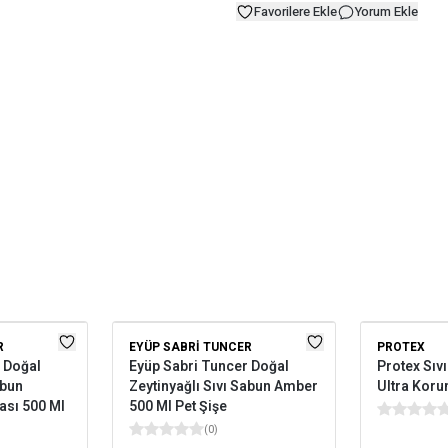
Favorilere Ekle
Yorum Ekle
R
EYÜP SABRI TUNCER
PROTEX
 Doğal
Eyüp Sabri Tuncer Doğal
Protex Sıv
abun
Zeytinyağlı Sıvı Sabun Amber
Ultra Kor
sı 500 Ml
500 Ml Pet Şişe
(
0
)