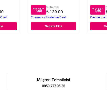
₺ 347.90
₺
Kazancınız
Kazancınız
%
60
%
60
00
₺ 139.00
 Özel!
Cosmetica Üyelerine Özel!
Cosmetica Ü
le
Sepete Ekle
S
Müşteri Temsilcisi
0850 777 05 36