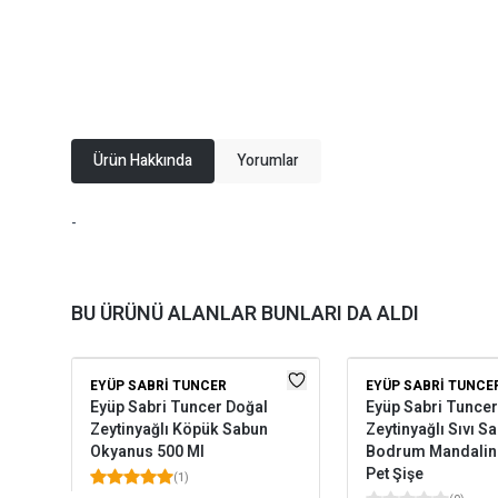
Ürün Hakkında
Yorumlar
-
BU ÜRÜNÜ ALANLAR BUNLARI DA ALDI
EYÜP SABRI TUNCER
EYÜP SABRI TUNCE
Eyüp Sabri Tuncer Doğal
Eyüp Sabri Tuncer
Zeytinyağlı Köpük Sabun
Zeytinyağlı Sıvı S
Okyanus 500 Ml
Bodrum Mandalina
Pet Şişe
(
1
)