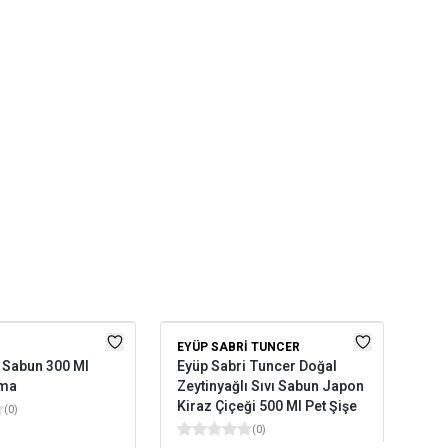
EYÜP SABRI TUNCER
EYÜ
ı Sabun 300 Ml
Eyüp Sabri Tuncer Doğal
Eyü
uma
Zeytinyağlı Sıvı Sabun Japon
Zey
Kiraz Çiçeği 500 Ml Pet Şişe
Oky
(
0
)
(
0
)