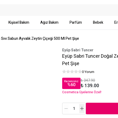
Kişisel Bakım
Ağız Bakım
Parfüm
Bebek
Er
 Sıvı Sabun Ayvalık Zeytin Çiçeği 500 Ml Pet Şişe
Eyüp Sabri Tuncer
Eyüp Sabri Tuncer Doğal Ze
Pet Şişe
0 Yorum
₺ 347.90
Kazancınız
%
60
₺ 139.00
Cosmetica Üyelerine Özel!