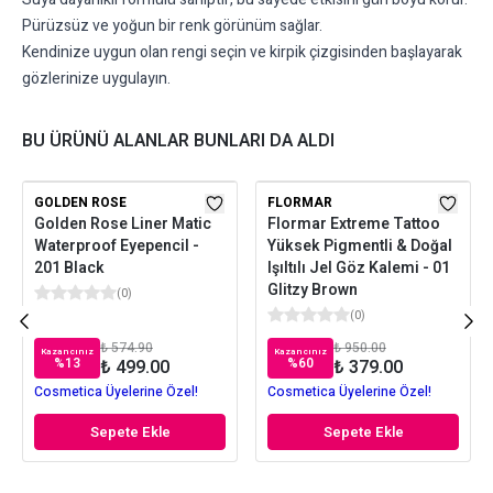
Pürüzsüz ve yoğun bir renk görünüm sağlar.
Kendinize uygun olan rengi seçin ve kirpik çizgisinden başlayarak
gözlerinize uygulayın.
BU ÜRÜNÜ ALANLAR BUNLARI DA ALDI
GOLDEN ROSE
FLORMAR
Golden Rose Liner Matic
Flormar Extreme Tattoo
Waterproof Eyepencil -
Yüksek Pigmentli & Doğal
201 Black
Işıltılı Jel Göz Kalemi - 01
Glitzy Brown
(
0
)
(
0
)
₺ 574.90
₺ 950.00
Kazancınız
Kazancınız
%
13
%
60
₺ 499.00
₺ 379.00
Cosmetica Üyelerine Özel!
Cosmetica Üyelerine Özel!
Sepete Ekle
Sepete Ekle