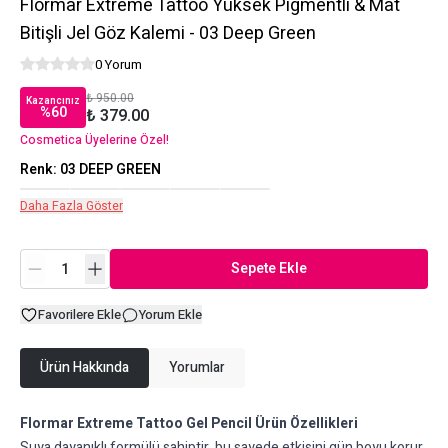
Flormar Extreme Tattoo Yüksek Pigmentli & Mat
Bitişli Jel Göz Kalemi - 03 Deep Green
0 Yorum
₺ 950.00
Kazancınız
%
60
₺ 379.00
Cosmetica Üyelerine Özel!
Renk
:
03 DEEP GREEN
Daha Fazla Göster
Sepete Ekle
Favorilere Ekle
Yorum Ekle
Ürün Hakkında
Yorumlar
Flormar Extreme Tattoo Gel Pencil Ürün Özellikleri
Suya dayanıklı formülü sahiptir, bu sayede etkisini gün boyu korur.