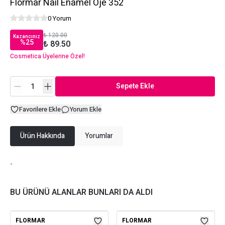
Flormar Nail Enamel Oje 352
0 Yorum
₺ 120.00
Kazancınız
%
25
₺ 89.50
Cosmetica Üyelerine Özel!
Sepete Ekle
Favorilere Ekle
Yorum Ekle
Ürün Hakkında
Yorumlar
-
BU ÜRÜNÜ ALANLAR BUNLARI DA ALDI
FLORMAR
FLORMAR