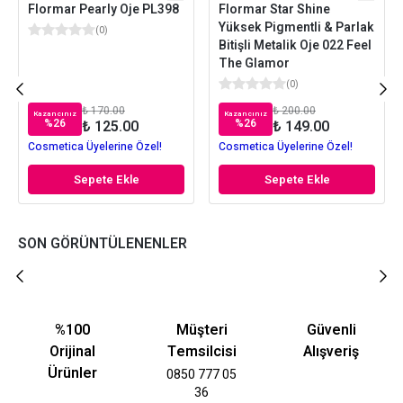
Flormar Pearly Oje PL398
Flormar Star Shine
Yüksek Pigmentli & Parlak
(
0
)
Bitişli Metalik Oje 022 Feel
The Glamor
(
0
)
₺ 170.00
₺ 200.00
Kazancınız
Kazancınız
%
26
%
26
₺ 125.00
₺ 149.00
Cosmetica Üyelerine Özel!
Cosmetica Üyelerine Özel!
Sepete Ekle
Sepete Ekle
SON GÖRÜNTÜLENENLER
%100
Müşteri
Güvenli
Orijinal
Temsilcisi
Alışveriş
Ürünler
0850 777 05
36