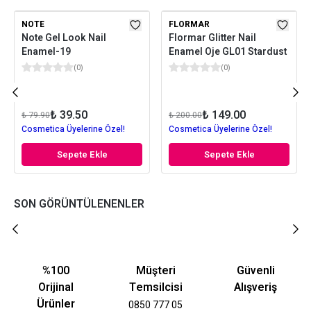
NOTE
FLORMAR
Note Gel Look Nail
Flormar Glitter Nail
Enamel-19
Enamel Oje GL01 Stardust
(
0
)
(
0
)
₺ 39.50
₺ 149.00
₺ 79.90
₺ 200.00
Cosmetica Üyelerine Özel!
Cosmetica Üyelerine Özel!
Sepete Ekle
Sepete Ekle
SON GÖRÜNTÜLENENLER
%100
Müşteri
Güvenli
Orijinal
Temsilcisi
Alışveriş
Ürünler
0850 777 05