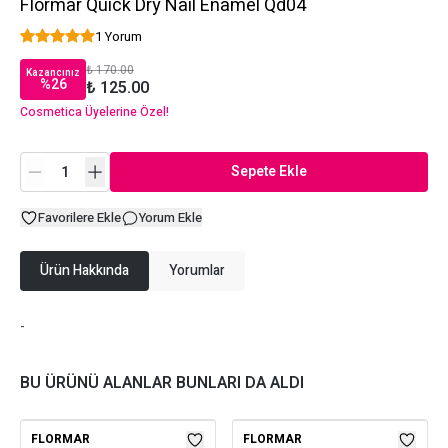
Flormar Quick Dry Nail Enamel Qd04
1 Yorum
₺ 170.00
Kazancınız
%
26
₺ 125.00
Cosmetica Üyelerine Özel!
Sepete Ekle
Favorilere Ekle
Yorum Ekle
Ürün Hakkında
Yorumlar
-
BU ÜRÜNÜ ALANLAR BUNLARI DA ALDI
FLORMAR
FLORMAR