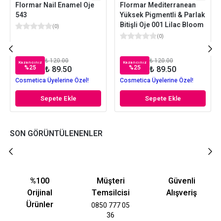
Flormar Nail Enamel Oje
Flormar Mediterranean
543
Yüksek Pigmentli & Parlak
Bitişli Oje 001 Lilac Bloom
(
0
)
(
0
)
₺ 120.00
₺ 120.00
Kazancınız
Kazancınız
%
25
%
25
₺ 89.50
₺ 89.50
Cosmetica Üyelerine Özel!
Cosmetica Üyelerine Özel!
Sepete Ekle
Sepete Ekle
SON GÖRÜNTÜLENENLER
%100
Müşteri
Güvenli
Orijinal
Temsilcisi
Alışveriş
Ürünler
0850 777 05
36