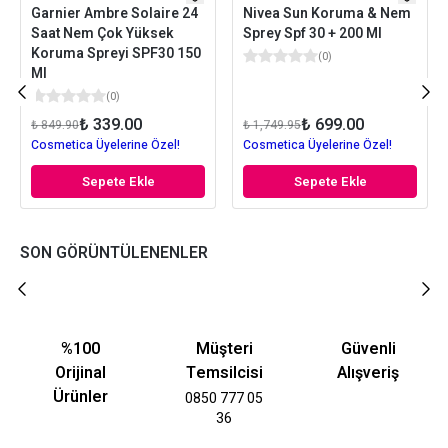
Garnier Ambre Solaire 24
Nivea Sun Koruma & Nem
Saat Nem Çok Yüksek
Sprey Spf 30 + 200 Ml
Koruma Spreyi SPF30 150
(
0
)
Ml
(
0
)
₺ 339.00
₺ 699.00
₺ 849.90
₺ 1,749.95
Cosmetica Üyelerine Özel!
Cosmetica Üyelerine Özel!
Sepete Ekle
Sepete Ekle
SON GÖRÜNTÜLENENLER
%100
Müşteri
Güvenli
Orijinal
Temsilcisi
Alışveriş
Ürünler
0850 777 05
36