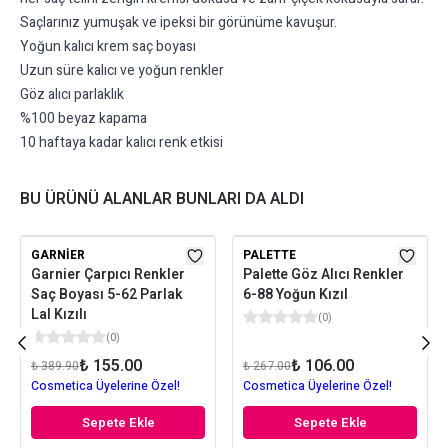
Saçlarınız yumuşak ve ipeksi bir görünüme kavuşur.
Yoğun kalıcı krem saç boyası
Uzun süre kalıcı ve yoğun renkler
Göz alıcı parlaklık
%100 beyaz kapama
10 haftaya kadar kalıcı renk etkisi
BU ÜRÜNÜ ALANLAR BUNLARI DA ALDI
GARNIER
PALETTE
Garnier Çarpıcı Renkler
Palette Göz Alıcı Renkler
Saç Boyası 5-62 Parlak
6-88 Yoğun Kızıl
Lal Kızılı
(
0
)
(
0
)
₺ 155.00
₺ 106.00
₺ 389.90
₺ 267.00
Cosmetica Üyelerine Özel!
Cosmetica Üyelerine Özel!
Sepete Ekle
Sepete Ekle