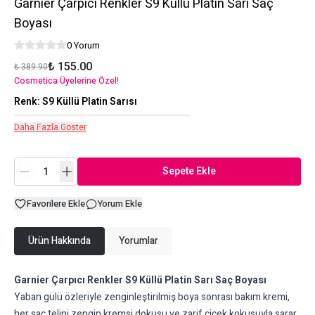
Garnier Çarpıcı Renkler S9 Küllü Platin Sarı Saç
Boyası
0 Yorum
₺ 155.00
₺ 389.90
Cosmetica Üyelerine Özel!
Renk
:
S9 Küllü Platin Sarısı
Daha Fazla Göster
Sepete Ekle
Favorilere Ekle
Yorum Ekle
Ürün Hakkında
Yorumlar
Garnier Çarpıcı Renkler S9 Küllü Platin Sarı Saç Boyası
Yaban gülü özleriyle zenginleştirilmiş boya sonrası bakım kremi,
her saç telini zengin kremsi dokusu ve zarif çiçek kokusuyla sarar.