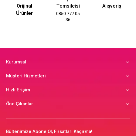
Orijinal
Temsilcisi
Alışveriş
Ürünler
0850 777 05
36
Kurumsal
Müşteri Hizmetleri
Hızlı Erişim
Öne Çıkanlar
Bültenimize Abone Ol, Fırsatları Kaçırma!