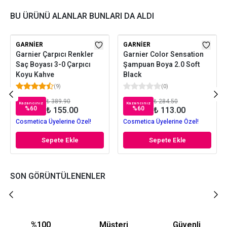
BU ÜRÜNÜ ALANLAR BUNLARI DA ALDI
GARNIER
GARNIER
Garnier Çarpıcı Renkler
Garnier Color Sensation
Saç Boyası 3-0 Çarpıcı
Şampuan Boya 2.0 Soft
Koyu Kahve
Black
(
9
)
(
0
)
₺ 389.90
₺ 284.50
Kazancınız
Kazancınız
%
60
%
60
₺ 155.00
₺ 113.00
Cosmetica Üyelerine Özel!
Cosmetica Üyelerine Özel!
Sepete Ekle
Sepete Ekle
SON GÖRÜNTÜLENENLER
%100
Müşteri
Güvenli