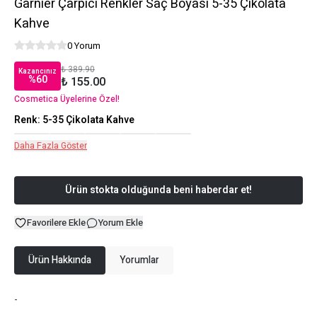
Garnier Çarpıcı Renkler Saç Boyası 5-35 Çikolata
Kahve
0 Yorum
₺ 389.90
Kazancınız
%
60
₺ 155.00
Cosmetica Üyelerine Özel!
Renk
:
5-35 Çikolata Kahve
Daha Fazla Göster
Ürün stokta olduğunda beni haberdar et!
Favorilere Ekle
Yorum Ekle
Ürün Hakkında
Yorumlar
-