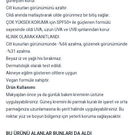
güneşten korur.
Cilt kusurları görünümünü azaltır.
Cildi anında matlaştırarak cilde görünmez bir bitiş sağlar.
ÇOK YÜKSEK KORUMA için SPF50+ ile güçlenen formülü
sayesinde cildi UVA, uzun UVA ve UVB ışınlarından korur.
KLİNİK OLARAK KANITLANDI.
Cilt kusurları görünümünde -%66 azalma, gözenek görünümünde
-%31 azalma.
Beyaz iz ve yağlı his bırakmaz.
Dermatolojik olarak test edildi.
Akneye eğilim gösteren ciltlere uygun
Vegan formüle sahiptir.
Ürün Kullanımı
Makyajdan önce ya da günlük bakım kreminin üstüne
uygulayabilirsiniz. Güneş kremini iki parmak kuralı ile işaret ve orta
parmağınıza uzunlamasına iki şerit halinde uygulayabilirsiniz. Bu
miktar yüz ve boyun bölgeniz için yeterli koruma sağlayacaktır.
BU ÜRÜNÜ ALANLAR BUNLARI DA ALDI