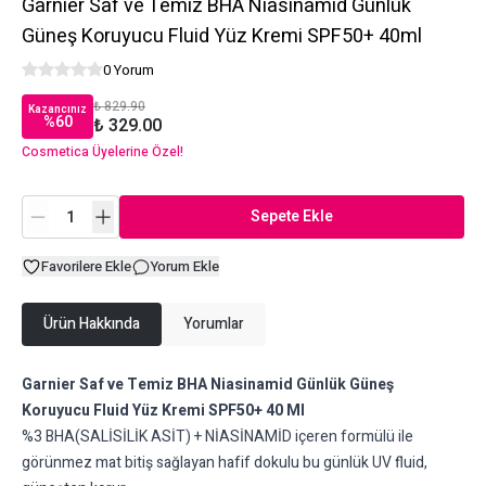
Garnier Saf ve Temiz BHA Niasinamid Günlük
Güneş Koruyucu Fluid Yüz Kremi SPF50+ 40ml
0 Yorum
₺ 829.90
Kazancınız
%
60
₺ 329.00
Cosmetica Üyelerine Özel!
Sepete Ekle
Favorilere Ekle
Yorum Ekle
Ürün Hakkında
Yorumlar
Garnier Saf ve Temiz BHA Niasinamid Günlük Güneş
Koruyucu Fluid Yüz Kremi SPF50+ 40 Ml
%3 BHA(SALİSİLİK ASİT) + NİASİNAMİD içeren formülü ile
görünmez mat bitiş sağlayan hafif dokulu bu günlük UV fluid,