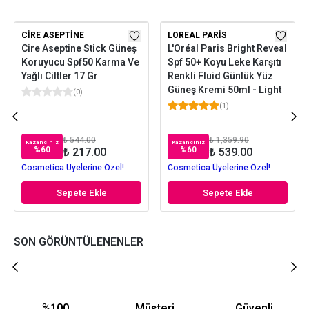
CIRE ASEPTINE
LOREAL PARIS
Cire Aseptine Stick Güneş
L'Oréal Paris Bright Reveal
Koruyucu Spf50 Karma Ve
Spf 50+ Koyu Leke Karşıtı
Yağlı Ciltler 17 Gr
Renkli Fluid Günlük Yüz
Güneş Kremi 50ml - Light
(
0
)
(
1
)
₺ 544.00
₺ 1,359.90
Kazancınız
Kazancınız
%
60
%
60
₺ 217.00
₺ 539.00
Cosmetica Üyelerine Özel!
Cosmetica Üyelerine Özel!
Sepete Ekle
Sepete Ekle
SON GÖRÜNTÜLENENLER
%100
Müşteri
Güvenli