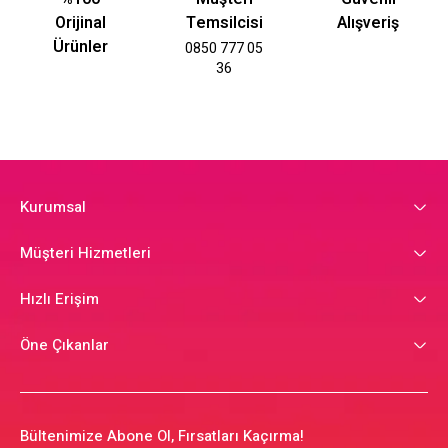
Orijinal
Temsilcisi
Alışveriş
Ürünler
0850 777 05
36
Kurumsal
Müşteri Hizmetleri
Hızlı Erişim
Öne Çıkanlar
Bültenimize Abone Ol, Fırsatları Kaçırma!