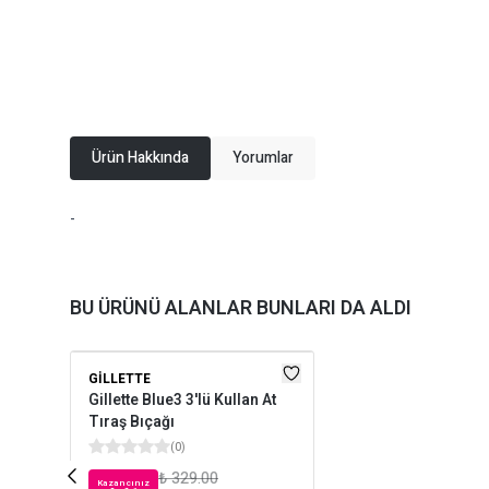
Ürün Hakkında
Yorumlar
-
BU ÜRÜNÜ ALANLAR BUNLARI DA ALDI
GILLETTE
Gillette Blue3 3'lü Kullan At
Tıraş Bıçağı
(
0
)
₺ 329.00
Kazancınız