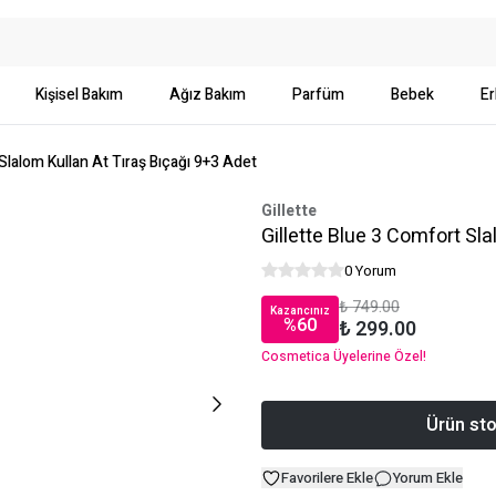
Kişisel Bakım
Ağız Bakım
Parfüm
Bebek
Er
 Slalom Kullan At Tıraş Bıçağı 9+3 Adet
Gillette
Gillette Blue 3 Comfort Sla
0 Yorum
₺ 749.00
Kazancınız
%
60
₺ 299.00
Cosmetica Üyelerine Özel!
Ürün sto
Favorilere Ekle
Yorum Ekle