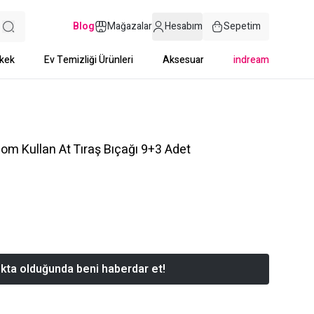
Blog
Mağazalar
Hesabım
Sepetim
kek
Ev Temizliği Ürünleri
Aksesuar
indream
lom Kullan At Tıraş Bıçağı 9+3 Adet
kta olduğunda beni haberdar et!