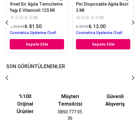
Vivet Sir Ağda Temizleme
Pm Disposable Ağda Bezi
Yağı E Vitaminli 125 Ml
2 Mt
(
0
)
(
0
)
₺ 81.50
₺ 12.00
₺ 204.00
₺ 30.00
Cosmetica Üyelerine Özel!
Cosmetica Üyelerine Özel!
Sepete Ekle
Sepete Ekle
SON GÖRÜNTÜLENENLER
%100
Müşteri
Güvenli
Orijinal
Temsilcisi
Alışveriş
Ürünler
0850 777 05
36