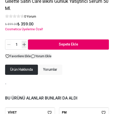
Gıllette Satin Care Bikini Günlük Yatıştırıcı Serum 50
Ml.
0 Yorum
₺ 359.00
₺ 899.00
Cosmetica Üyelerine Özel!
Sepete Ekle
Favorilere Ekle
Yorum Ekle
Ürün Hakkında
Yorumlar
-
BU ÜRÜNÜ ALANLAR BUNLARI DA ALDI
VIVET
PM