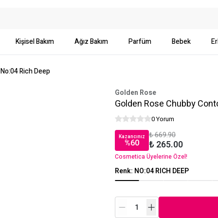
Kişisel Bakım
Ağız Bakım
Parfüm
Bebek
Er
 No:04 Rich Deep
Golden Rose
Golden Rose Chubby Conto
0 Yorum
₺ 669.90
Kazancınız
%
60
₺ 265.00
Cosmetica Üyelerine Özel!
Renk
:
NO:04 RICH DEEP