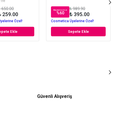
(
0
)
 650.00
₺ 989.90
Kazancınız
Kaz
%
60
₺ 259.00
₺ 395.00
yelerine Özel!
Cosmetica Üyelerine Özel!
Cos
epete Ekle
Sepete Ekle
Güvenli Alışveriş