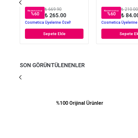
₺ 669.90
₺ 210.00
Kazancınız
Kazancınız
%
60
%
60
₺ 265.00
₺ 84.0
Cosmetica Üyelerine Özel!
Cosmetica Üyelerine
Sepete Ekle
Sepete Ek
SON GÖRÜNTÜLENENLER
%100 Orijinal Ürünler