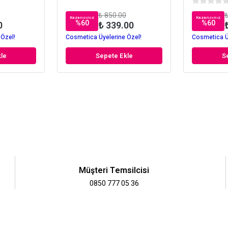
₺ 850.00
₺
Kazancınız
Kazancınız
%
60
%
60
0
₺ 339.00
 Özel!
Cosmetica Üyelerine Özel!
Cosmetica Ü
le
Sepete Ekle
S
Müşteri Temsilcisi
0850 777 05 36