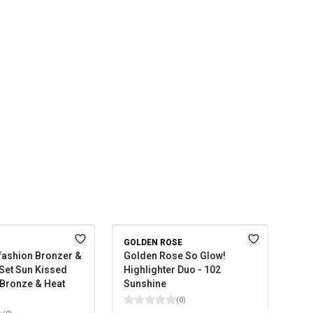
GOLDEN ROSE
FL
fashion Bronzer &
Golden Rose So Glow!
Flo
 Set Sun Kissed
Highlighter Duo - 102
Yap
 Bronze & Heat
Sunshine
Yoğ
Kon
(
0
)