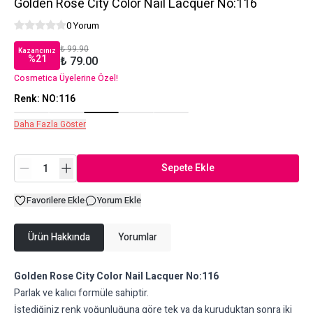
Golden Rose City Color Nail Lacquer No:116
0 Yorum
₺ 99.90
Kazancınız
%
21
₺ 79.00
Cosmetica Üyelerine Özel!
Renk
:
NO:116
Daha Fazla Göster
Sepete Ekle
Favorilere Ekle
Yorum Ekle
Ürün Hakkında
Yorumlar
Golden Rose City Color Nail Lacquer No:116
Parlak ve kalıcı formüle sahiptir.
İstediğiniz renk yoğunluğuna göre tek ya da kuruduktan sonra iki