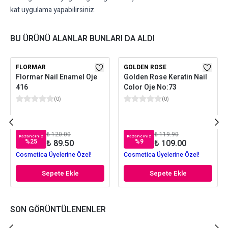
kat uygulama yapabilirsiniz.
BU ÜRÜNÜ ALANLAR BUNLARI DA ALDI
FLORMAR
GOLDEN ROSE
Flormar Nail Enamel Oje
Golden Rose Keratin Nail
416
Color Oje No:73
(
0
)
(
0
)
₺ 120.00
₺ 119.90
Kazancınız
Kazancınız
%
25
%
9
₺ 89.50
₺ 109.00
Cosmetica Üyelerine Özel!
Cosmetica Üyelerine Özel!
Sepete Ekle
Sepete Ekle
SON GÖRÜNTÜLENENLER