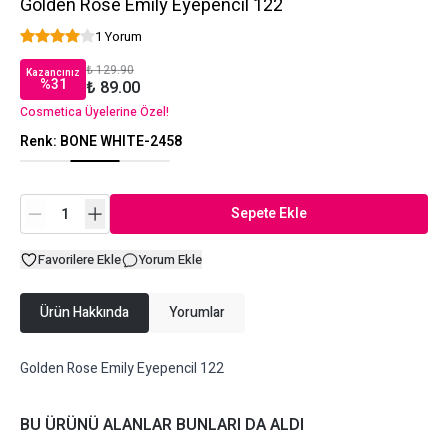
Golden Rose Emily Eyepencil 122
1 Yorum
₺ 129.90
Kazancınız
%
31
₺ 89.00
Cosmetica Üyelerine Özel!
Renk
:
BONE WHITE-2458
Sepete Ekle
Favorilere Ekle
Yorum Ekle
Ürün Hakkında
Yorumlar
Golden Rose Emily Eyepencil 122
BU ÜRÜNÜ ALANLAR BUNLARI DA ALDI