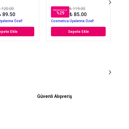
 120.00
₺ 119.00
Kazancınız
Kaz
%
29
₺ 89.50
₺ 85.00
yelerine Özel!
Cosmetica Üyelerine Özel!
Cos
epete Ekle
Sepete Ekle
Güvenli Alışveriş