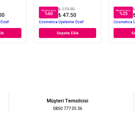
₺ 119.90
₺
Kazancınız
Kazancınız
%
60
%
25
00
₺ 47.50
 Özel!
Cosmetica Üyelerine Özel!
Cosmetica Ü
le
Sepete Ekle
S
Müşteri Temsilcisi
0850 777 05 36