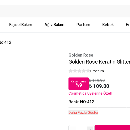
Kişisel Bakım
Ağız Bakım
Parfüm
Bebek
Er
 No:412
Golden Rose
Golden Rose Keratin Glitt
0 Yorum
₺ 119.90
Kazancınız
%
9
₺ 109.00
Cosmetica Üyelerine Özel!
Renk
:
NO:412
Daha Fazla Göster