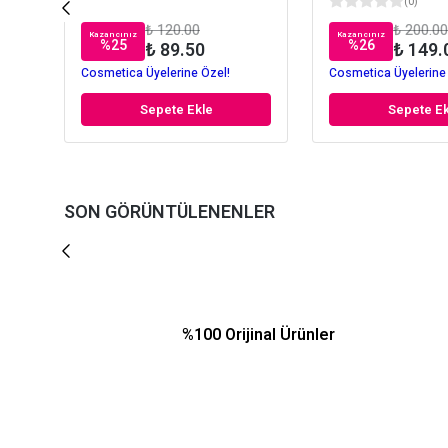
(
0
)
₺ 120.00
₺ 200.00
Kazancınız
Kazancınız
%
25
%
26
₺ 89.50
₺ 149.
Cosmetica Üyelerine Özel!
Cosmetica Üyelerine
Sepete Ekle
Sepete Ek
SON GÖRÜNTÜLENENLER
%100 Orijinal Ürünler