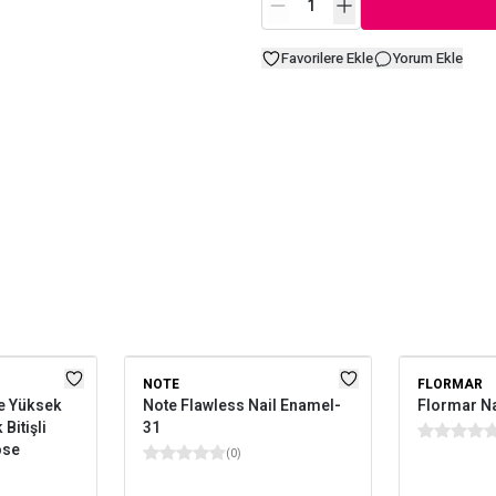
Favorilere Ekle
Yorum Ekle
NOTE
FLORMAR
e Yüksek
Note Flawless Nail Enamel-
Flormar Na
Bitişli
31
ose
(
0
)