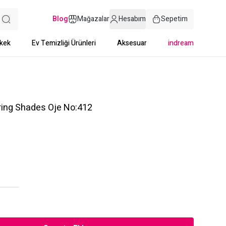
Blog
Mağazalar
Hesabım
Sepetim
kek
Ev Temizliği Ürünleri
Aksesuar
indream
ering Shades Oje No:412