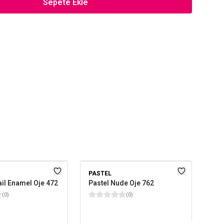
Sepete Ekle
PASTEL
PAS
il Enamel Oje 472
Pastel Nude Oje 762
Pas
(
0
)
(
0
)