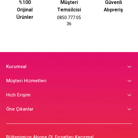
%100
Müşteri
Güvenli
Orijinal
Temsilcisi
Alışveriş
Ürünler
0850 777 05
36
Kurumsal
Müşteri Hizmetleri
Hızlı Erişim
Öne Çıkanlar
Bültenimize Abone Ol, Fırsatları Kaçırma!