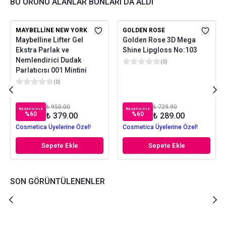
BU ÜRÜNÜ ALANLAR BUNLARI DA ALDI
MAYBELLINE NEW YORK
GOLDEN ROSE
Maybelline Lifter Gel
Golden Rose 3D Mega
Ekstra Parlak ve
Shine Lipgloss No:103
Nemlendirici Dudak
(
0
)
Parlatıcısı 001 Mintini
(
0
)
₺ 950.00
₺ 729.90
Kazancınız
Kazancınız
%
60
%
60
₺ 379.00
₺ 289.00
Cosmetica Üyelerine Özel!
Cosmetica Üyelerine Özel!
Sepete Ekle
Sepete Ekle
SON GÖRÜNTÜLENENLER