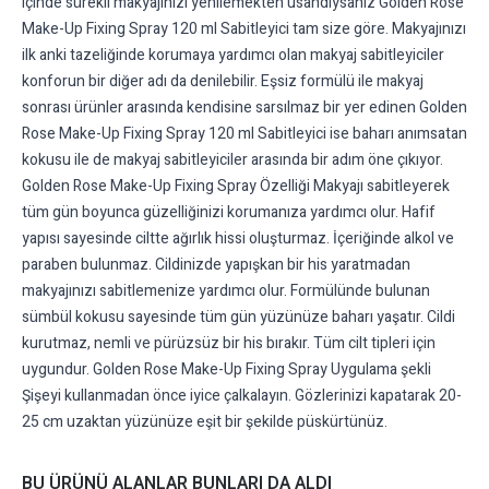
içinde sürekli makyajınızı yenilemekten usandıysanız Golden Rose
Make-Up Fixing Spray 120 ml Sabitleyici tam size göre. Makyajınızı
ilk anki tazeliğinde korumaya yardımcı olan makyaj sabitleyiciler
konforun bir diğer adı da denilebilir. Eşsiz formülü ile makyaj
sonrası ürünler arasında kendisine sarsılmaz bir yer edinen Golden
Rose Make-Up Fixing Spray 120 ml Sabitleyici ise baharı anımsatan
kokusu ile de makyaj sabitleyiciler arasında bir adım öne çıkıyor.
Golden Rose Make-Up Fixing Spray Özelliği Makyajı sabitleyerek
tüm gün boyunca güzelliğinizi korumanıza yardımcı olur. Hafif
yapısı sayesinde ciltte ağırlık hissi oluşturmaz. İçeriğinde alkol ve
paraben bulunmaz. Cildinizde yapışkan bir his yaratmadan
makyajınızı sabitlemenize yardımcı olur. Formülünde bulunan
sümbül kokusu sayesinde tüm gün yüzünüze baharı yaşatır. Cildi
kurutmaz, nemli ve pürüzsüz bir his bırakır. Tüm cilt tipleri için
uygundur. Golden Rose Make-Up Fixing Spray Uygulama şekli
Şişeyi kullanmadan önce iyice çalkalayın. Gözlerinizi kapatarak 20-
25 cm uzaktan yüzünüze eşit bir şekilde püskürtünüz.
BU ÜRÜNÜ ALANLAR BUNLARI DA ALDI