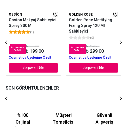
OSSION
GOLDEN ROSE
Ossion Makyaj Sabitleyici
Golden Rose Mattifying
Sprey 300 Ml
Fixing Spray 120 Ml
Sabitleyici
(
1
)
(
0
)
₺ 500.00
₺ 759.90
Kazancınız
Kazancınız
%
60
%
61
₺ 199.00
₺ 299.00
Cosmetica Üyelerine Özel!
Cosmetica Üyelerine Özel!
Sepete Ekle
Sepete Ekle
SON GÖRÜNTÜLENENLER
%100
Müşteri
Güvenli
Orijinal
Temsilcisi
Alışveriş