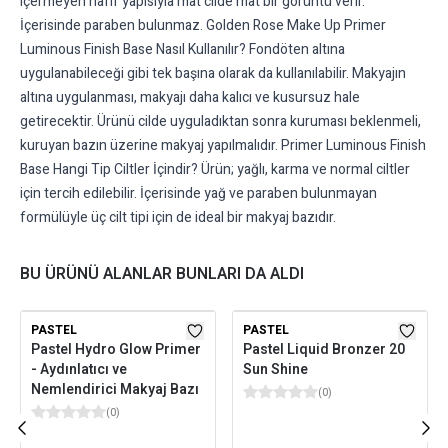
içermeyen hafif yapısıyla mat cilde mat bir görüntü verir.
İçerisinde paraben bulunmaz. Golden Rose Make Up Primer
Luminous Finish Base Nasıl Kullanılır? Fondöten altına
uygulanabileceği gibi tek başına olarak da kullanılabilir. Makyajın
altına uygulanması, makyajı daha kalıcı ve kusursuz hale
getirecektir. Ürünü cilde uyguladıktan sonra kuruması beklenmeli,
kuruyan bazın üzerine makyaj yapılmalıdır. Primer Luminous Finish
Base Hangi Tip Ciltler İçindir? Ürün; yağlı, karma ve normal ciltler
için tercih edilebilir. İçerisinde yağ ve paraben bulunmayan
formülüyle üç cilt tipi için de ideal bir makyaj bazıdır.
BU ÜRÜNÜ ALANLAR BUNLARI DA ALDI
PASTEL
PASTEL
Pastel Hydro Glow Primer
Pastel Liquid Bronzer 20
- Aydınlatıcı ve
Sun Shine
Nemlendirici Makyaj Bazı
(
0
)
(
0
)