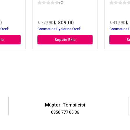
(
0
)
0
₺ 309.00
₺
₺ 779.90
₺ 419.90
 Özel!
Cosmetica Üyelerine Özel!
Cosmetica Ü
le
Sepete Ekle
S
Müşteri Temsilcisi
0850 777 05 36