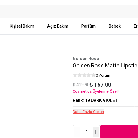
Kişisel Bakım
Ağız Bakım
Parfüm
Bebek
Er
Golden Rose
Golden Rose Matte Lipsti
0 Yorum
₺ 167.00
₺ 419.90
Cosmetica Üyelerine Özel!
Renk
:
19 DARK VIOLET
Daha Fazla Göster