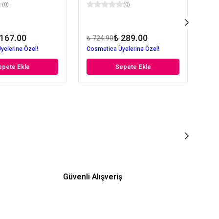
(
0
)
(
0
)
 167.00
₺ 289.00
₺ 724.90
₺ 7
yelerine Özel!
Cosmetica Üyelerine Özel!
Cos
epete Ekle
Sepete Ekle
Güvenli Alışveriş