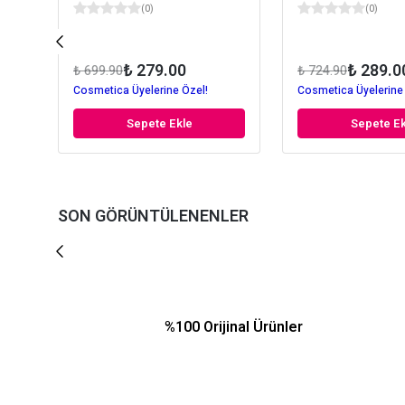
(
0
)
(
0
)
₺ 279.00
₺ 289.0
₺ 699.90
₺ 724.90
Cosmetica Üyelerine Özel!
Cosmetica Üyelerine
Sepete Ekle
Sepete Ek
SON GÖRÜNTÜLENENLER
%100 Orijinal Ürünler