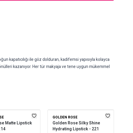
n kapatıcılığı ile göz dolduran, kadifemsi yapısıyla kolayca
 gönülleri kazanıyor. Her tür makyaja ve tene uygun mükemmel
SE
GOLDEN ROSE
GOL
e Matte Lipstick
Golden Rose Silky Shine
Gol
:14
Hydrating Lipstick - 221
Pow