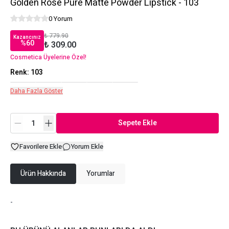
Golden Rose Pure Matte Powder Lipstick - 103
0 Yorum
₺ 779.90
Kazancınız
%
60
₺ 309.00
Cosmetica Üyelerine Özel!
Renk
:
103
Daha Fazla Göster
Sepete Ekle
Favorilere Ekle
Yorum Ekle
Ürün Hakkında
Yorumlar
-