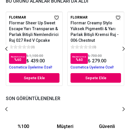
BU ÜRÜNÜ ALANLAR BUNLARI DA ALDI
FLORMAR
FLORMAR
Flormar Sheer Up Sweet
Flormar Creamy Stylo
Escape Yarı Transparan &
Yüksek Pigmentli & Yarı
Parlak Bitişli Nemlendirici
Parlak Bitişli Kremsi Ruj -
Ruj 027 Red V Cpcake
006 Chestnut
(
0
)
(
0
)
₺ 1,100.00
₺ 700.00
Kazancınız
Kazancınız
%
60
%
60
₺ 439.00
₺ 279.00
Cosmetica Üyelerine Özel!
Cosmetica Üyelerine Özel!
Sepete Ekle
Sepete Ekle
SON GÖRÜNTÜLENENLER
%100
Müşteri
Güvenli