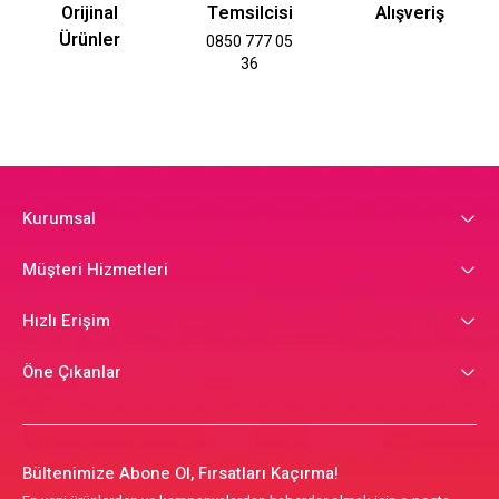
Orijinal
Temsilcisi
Alışveriş
Ürünler
0850 777 05
36
Kurumsal
Müşteri Hizmetleri
Hızlı Erişim
Öne Çıkanlar
Bültenimize Abone Ol, Fırsatları Kaçırma!