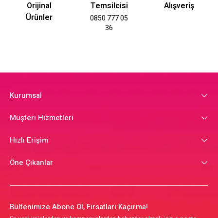
Orijinal
Temsilcisi
Alışveriş
Ürünler
0850 777 05
36
Kurumsal
Müşteri Hizmetleri
Hızlı Erişim
Öne Çıkanlar
Bültenimize Abone Ol, Fırsatları Kaçırma!