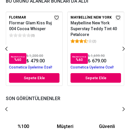
BU ÜRÜNÜ ALANLAR BUNLARI DA ALDI
FLORMAR
MAYBELLINE NEW YORK
Flormar Glam Kiss Ruj
Maybelline New York
004 Cocoa Whisper
Superstay Teddy Tint 40
Petalcore
(
0
)
(
2
)
₺ 1,200.00
₺ 1,699.90
Kazancınız
Kazancınız
%
60
%
60
₺ 479.00
₺ 679.00
Cosmetica Üyelerine Özel!
Cosmetica Üyelerine Özel!
Sepete Ekle
Sepete Ekle
SON GÖRÜNTÜLENENLER
%100
Müşteri
Güvenli