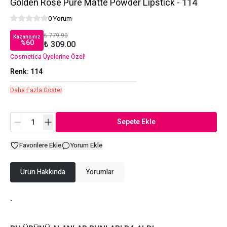
Golden Rose Pure Matte Powder Lipstick - 114
0 Yorum
₺ 779.90
Kazancınız
%
60
₺ 309.00
Cosmetica Üyelerine Özel!
Renk
:
114
Daha Fazla Göster
Sepete Ekle
Favorilere Ekle
Yorum Ekle
Ürün Hakkında
Yorumlar
-