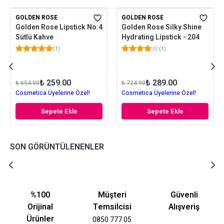
GOLDEN ROSE
GOLDEN ROSE
Golden Rose Lipstick No:4
Golden Rose Silky Shine
Sütlü Kahve
Hydrating Lipstick - 204
(
1
)
(
1
)
₺ 259.00
₺ 289.00
₺ 654.90
₺ 724.90
Cosmetica Üyelerine Özel!
Cosmetica Üyelerine Özel!
Sepete Ekle
Sepete Ekle
SON GÖRÜNTÜLENENLER
%100
Müşteri
Güvenli
Orijinal
Temsilcisi
Alışveriş
Ürünler
0850 777 05