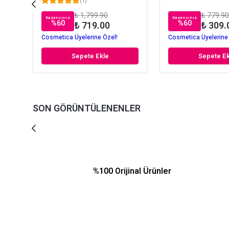
(
1
)
₺ 1,799.90
₺ 779.90
Kazancınız
Kazancınız
%
60
%
60
₺ 719.00
₺ 309.
Cosmetica Üyelerine Özel!
Cosmetica Üyelerine
Sepete Ekle
Sepete Ek
SON GÖRÜNTÜLENENLER
%100 Orijinal Ürünler