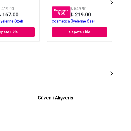
 419.90
₺ 549.90
Kazancınız
Kaz
%
60
₺ 167.00
₺ 219.00
yelerine Özel!
Cosmetica Üyelerine Özel!
Cos
epete Ekle
Sepete Ekle
Güvenli Alışveriş