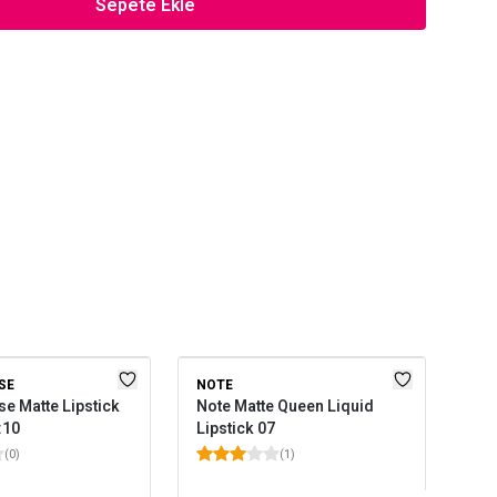
Sepete Ekle
SE
NOTE
GOL
e Matte Lipstick
Note Matte Queen Liquid
Gol
:10
Lipstick 07
Pow
(
0
)
(
1
)