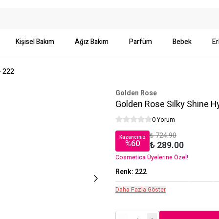
Kişisel Bakım
Ağız Bakım
Parfüm
Bebek
Er
- 222
Golden Rose
Golden Rose Silky Shine Hy
0 Yorum
₺ 724.90
Kazancınız
%
60
₺ 289.00
Cosmetica Üyelerine Özel!
Renk
:
222
Daha Fazla Göster