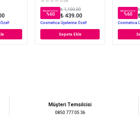
(
0
)
₺ 1,100.00
₺
Kazancınız
Kazancınız
%
60
%
60
00
₺ 439.00
 Özel!
Cosmetica Üyelerine Özel!
Cosmetica Ü
le
Sepete Ekle
S
Müşteri Temsilcisi
0850 777 05 36