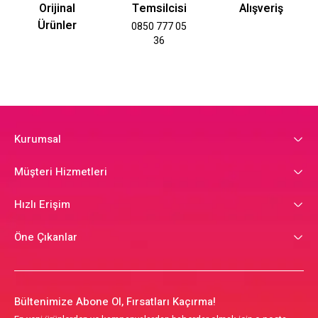
Orijinal
Temsilcisi
Alışveriş
Ürünler
0850 777 05
36
Kurumsal
Müşteri Hizmetleri
Hızlı Erişim
Öne Çıkanlar
Bültenimize Abone Ol, Fırsatları Kaçırma!