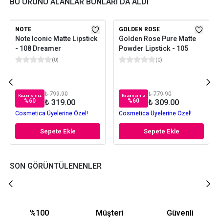
BU ÜRÜNÜ ALANLAR BUNLARI DA ALDI
NOTE
GOLDEN ROSE
Note Iconic Matte Lipstick
Golden Rose Pure Matte
- 108 Dreamer
Powder Lipstick - 105
(
0
)
(
0
)
₺ 799.90
₺ 779.90
Kazancınız
Kazancınız
%
60
%
60
₺ 319.00
₺ 309.00
Cosmetica Üyelerine Özel!
Cosmetica Üyelerine Özel!
Sepete Ekle
Sepete Ekle
SON GÖRÜNTÜLENENLER
%100
Müşteri
Güvenli