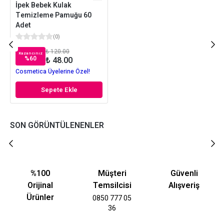
İpek Bebek Kulak
Temizleme Pamuğu 60
Adet
(
0
)
₺ 120.00
Kazancınız
%
60
₺ 48.00
Cosmetica Üyelerine Özel!
Sepete Ekle
SON GÖRÜNTÜLENENLER
%100
Müşteri
Güvenli
Orijinal
Temsilcisi
Alışveriş
Ürünler
0850 777 05
36