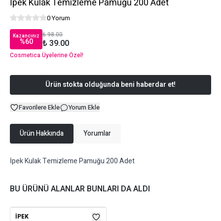
İpek Kulak Temizleme Pamuğu 200 Adet
0 Yorum
₺ 98.00
Kazancınız
%
60
₺ 39.00
Cosmetica Üyelerine Özel!
Ürün stokta olduğunda beni haberdar et!
Favorilere Ekle
Yorum Ekle
Ürün Hakkında
Yorumlar
İpek Kulak Temizleme Pamuğu 200 Adet
BU ÜRÜNÜ ALANLAR BUNLARI DA ALDI
İPEK