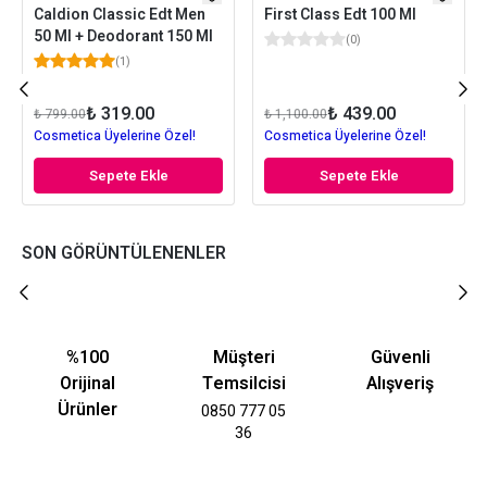
Caldion Classic Edt Men
First Class Edt 100 Ml
50 Ml + Deodorant 150 Ml
(
0
)
(
1
)
₺ 319.00
₺ 439.00
₺ 799.00
₺ 1,100.00
Cosmetica Üyelerine Özel!
Cosmetica Üyelerine Özel!
Sepete Ekle
Sepete Ekle
SON GÖRÜNTÜLENENLER
%100
Müşteri
Güvenli
Orijinal
Temsilcisi
Alışveriş
Ürünler
0850 777 05
36