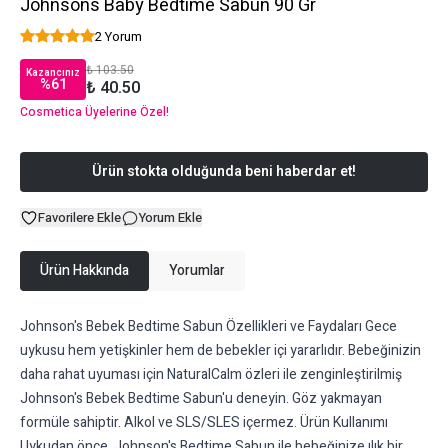
Johnsons Baby Bedtime Sabun 90 Gr
2 Yorum
₺ 103.50
Kazancınız
%
61
₺ 40.50
Cosmetica Üyelerine Özel!
Ürün stokta olduğunda beni haberdar et!
Favorilere Ekle
Yorum Ekle
Ürün Hakkında
Yorumlar
Johnson's Bebek Bedtime Sabun Özellikleri ve Faydaları Gece
uykusu hem yetişkinler hem de bebekler içi yararlıdır. Bebeğinizin
daha rahat uyuması için NaturalCalm özleri ile zenginleştirilmiş
Johnson's Bebek Bedtime Sabun'u deneyin. Göz yakmayan
formüle sahiptir. Alkol ve SLS/SLES içermez. Ürün Kullanımı
Uykudan önce, Johnson's Bedtime Sabun ile bebeğinize ılık bir