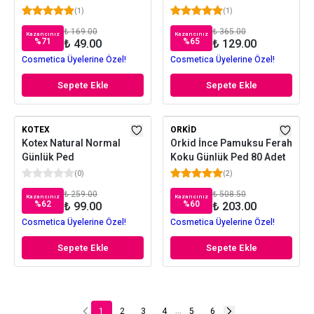
(
1
)
(
1
)
₺ 169.00
₺ 365.00
Kazancınız
Kazancınız
%
71
%
65
₺ 49.00
₺ 129.00
Cosmetica Üyelerine Özel!
Cosmetica Üyelerine Özel!
Sepete Ekle
Sepete Ekle
KOTEX
ORKID
Kotex Natural Normal
Orkid İnce Pamuksu Ferah
Günlük Ped
Koku Günlük Ped 80 Adet
(
0
)
(
2
)
₺ 259.00
₺ 508.50
Kazancınız
Kazancınız
%
62
%
60
₺ 99.00
₺ 203.00
Cosmetica Üyelerine Özel!
Cosmetica Üyelerine Özel!
Sepete Ekle
Sepete Ekle
1
2
3
4
5
6
...