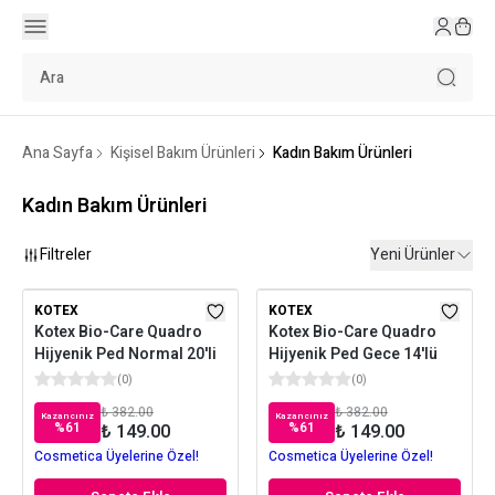
Ana Sayfa
Kişisel Bakım Ürünleri
Kadın Bakım Ürünleri
Kadın Bakım Ürünleri
Filtreler
Yeni Ürünler
KOTEX
KOTEX
Kotex Bio-Care Quadro
Kotex Bio-Care Quadro
Hijyenik Ped Normal 20'li
Hijyenik Ped Gece 14'lü
(
0
)
(
0
)
₺ 382.00
₺ 382.00
Kazancınız
Kazancınız
%
61
%
61
₺ 149.00
₺ 149.00
Cosmetica Üyelerine Özel!
Cosmetica Üyelerine Özel!