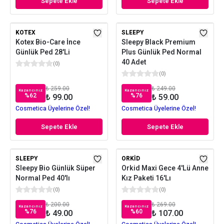
Sepete Ekle
Sepete Ekle
KOTEX
SLEEPY
Kotex Bio-Care İnce
Sleepy Black Premium
Günlük Ped 28'Li
Plus Günlük Ped Normal
40 Adet
(
0
)
(
0
)
₺ 259.00
₺ 249.00
Kazancınız
Kazancınız
%
62
%
76
₺ 99.00
₺ 59.00
Cosmetica Üyelerine Özel!
Cosmetica Üyelerine Özel!
Sepete Ekle
Sepete Ekle
SLEEPY
ORKID
Sleepy Bio Günlük Süper
Orkid Maxi Gece 4'Lü Anne
Normal Ped 40'lı
Kız Paketi 16'Lı
(
0
)
(
0
)
₺ 200.00
₺ 269.00
Kazancınız
Kazancınız
%
76
%
60
₺ 49.00
₺ 107.00