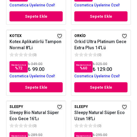
Cosmetica Üyelerine Özel!
Cosmetica Üyelerine Özel!
Sepete Ekle
Sepete Ekle
KOTEX
ORKID
Kotex Aplikatörlü Tampon
Orkid Ultra Platinum Gece
Normal 8'Li
Extra Plus 14'Lü
(
0
)
(
0
)
₺ 349.00
₺ 325.00
Kazancınız
Kazancınız
%
72
%
60
₺ 99.00
₺ 129.00
Cosmetica Üyelerine Özel!
Cosmetica Üyelerine Özel!
Sepete Ekle
Sepete Ekle
SLEEPY
SLEEPY
Sleepy Bio Natural Süper
Sleepy Natural Süper Eco
Eco Gece 16'Lı
Uzun 18'Li
(
0
)
(
0
)
₺ 289.50
₺ 295.00
Kazancınız
Kazancınız