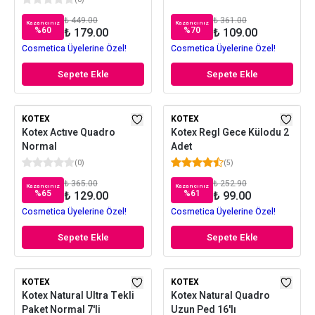
(
0
)
₺ 449.00
₺ 361.00
Kazancınız
Kazancınız
%
60
%
70
₺ 179.00
₺ 109.00
Cosmetica Üyelerine Özel!
Cosmetica Üyelerine Özel!
Sepete Ekle
Sepete Ekle
KOTEX
KOTEX
Kotex Actıve Quadro
Kotex Regl Gece Külodu 2
Normal
Adet
(
0
)
(
5
)
₺ 365.00
₺ 252.90
Kazancınız
Kazancınız
%
65
%
61
₺ 129.00
₺ 99.00
Cosmetica Üyelerine Özel!
Cosmetica Üyelerine Özel!
Sepete Ekle
Sepete Ekle
KOTEX
KOTEX
Kotex Natural Ultra Tekli
Kotex Natural Quadro
Paket Normal 7'li
Uzun Ped 16'lı