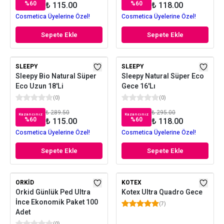
%
60
%
60
₺ 115.00
₺ 118.00
Cosmetica Üyelerine Özel!
Cosmetica Üyelerine Özel!
Sepete Ekle
Sepete Ekle
SLEEPY
SLEEPY
Sleepy Bio Natural Süper
Sleepy Natural Süper Eco
Eco Uzun 18'Li
Gece 16'Lı
(
0
)
(
0
)
₺ 289.50
₺ 295.00
Kazancınız
Kazancınız
%
60
%
60
₺ 115.00
₺ 118.00
Cosmetica Üyelerine Özel!
Cosmetica Üyelerine Özel!
Sepete Ekle
Sepete Ekle
ORKID
KOTEX
Orkid Günlük Ped Ultra
Kotex Ultra Quadro Gece
İnce Ekonomik Paket 100
(
7
)
Adet