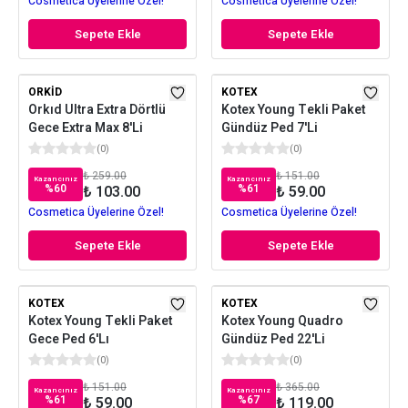
Cosmetica Üyelerine Özel!
Cosmetica Üyelerine Özel!
Sepete Ekle
Sepete Ekle
ORKID
KOTEX
Orkıd Ultra Extra Dörtlü
Kotex Young Tekli Paket
Gece Extra Max 8'Li
Gündüz Ped 7'Li
(
0
)
(
0
)
₺ 259.00
₺ 151.00
Kazancınız
Kazancınız
%
60
%
61
₺ 103.00
₺ 59.00
Cosmetica Üyelerine Özel!
Cosmetica Üyelerine Özel!
Sepete Ekle
Sepete Ekle
KOTEX
KOTEX
Kotex Young Tekli Paket
Kotex Young Quadro
Gece Ped 6'Lı
Gündüz Ped 22'Li
(
0
)
(
0
)
₺ 151.00
₺ 365.00
Kazancınız
Kazancınız
%
61
%
67
₺ 59.00
₺ 119.00