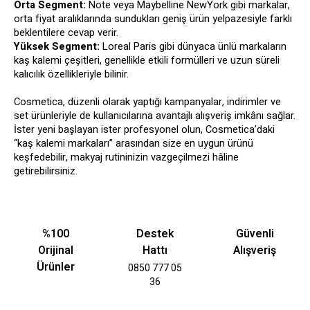
Orta Segment:
Note veya Maybelline NewYork gibi markalar,
orta fiyat aralıklarında sundukları geniş ürün yelpazesiyle farklı
beklentilere cevap verir.
Yüksek Segment:
Loreal Paris gibi dünyaca ünlü markaların
kaş kalemi çeşitleri, genellikle etkili formülleri ve uzun süreli
kalıcılık özellikleriyle bilinir.
Cosmetica, düzenli olarak yaptığı kampanyalar, indirimler ve
set ürünleriyle de kullanıcılarına avantajlı alışveriş imkânı sağlar.
İster yeni başlayan ister profesyonel olun, Cosmetica’daki
“kaş kalemi markaları” arasından size en uygun ürünü
keşfedebilir, makyaj rutininizin vazgeçilmezi hâline
getirebilirsiniz.
%100
Destek
Güvenli
Orijinal
Hattı
Alışveriş
Ürünler
0850 777 05
36