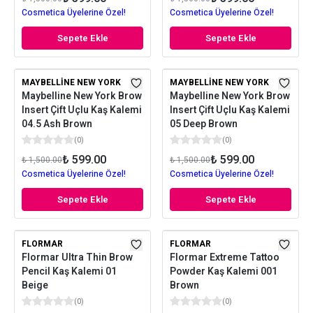
Cosmetica Üyelerine Özel!
Cosmetica Üyelerine Özel!
Sepete Ekle
Sepete Ekle
MAYBELLINE NEW YORK
MAYBELLINE NEW YORK
Maybelline New York Brow
Maybelline New York Brow
Insert Çift Uçlu Kaş Kalemi
Insert Çift Uçlu Kaş Kalemi
04.5 Ash Brown
05 Deep Brown
(
0
)
(
0
)
₺ 599.00
₺ 599.00
₺ 1,500.00
₺ 1,500.00
Cosmetica Üyelerine Özel!
Cosmetica Üyelerine Özel!
Sepete Ekle
Sepete Ekle
FLORMAR
FLORMAR
Flormar Ultra Thin Brow
Flormar Extreme Tattoo
Pencil Kaş Kalemi 01
Powder Kaş Kalemi 001
Beige
Brown
(
0
)
(
0
)