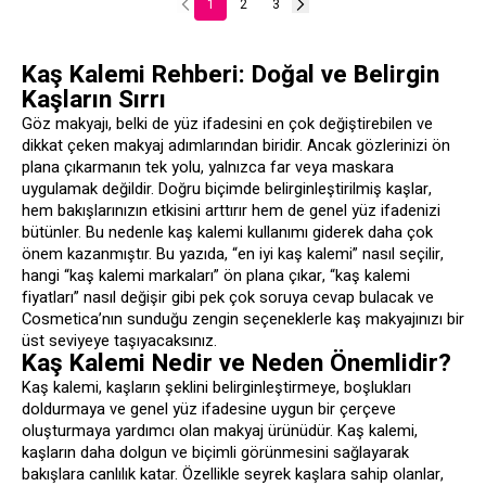
1
2
3
Kaş Kalemi Rehberi: Doğal ve Belirgin
Kaşların Sırrı
Göz makyajı, belki de yüz ifadesini en çok değiştirebilen ve
dikkat çeken makyaj adımlarından biridir. Ancak gözlerinizi ön
plana çıkarmanın tek yolu, yalnızca far veya maskara
uygulamak değildir. Doğru biçimde belirginleştirilmiş kaşlar,
hem bakışlarınızın etkisini arttırır hem de genel yüz ifadenizi
bütünler. Bu nedenle kaş kalemi kullanımı giderek daha çok
önem kazanmıştır. Bu yazıda, “en iyi kaş kalemi” nasıl seçilir,
hangi “kaş kalemi markaları” ön plana çıkar, “kaş kalemi
fiyatları” nasıl değişir gibi pek çok soruya cevap bulacak ve
Cosmetica’nın sunduğu zengin seçeneklerle kaş makyajınızı bir
üst seviyeye taşıyacaksınız.
Kaş Kalemi Nedir ve Neden Önemlidir?
Kaş kalemi, kaşların şeklini belirginleştirmeye, boşlukları
doldurmaya ve genel yüz ifadesine uygun bir çerçeve
oluşturmaya yardımcı olan makyaj ürünüdür. Kaş kalemi,
kaşların daha dolgun ve biçimli görünmesini sağlayarak
bakışlara canlılık katar. Özellikle seyrek kaşlara sahip olanlar,