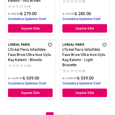
Kalemi - 003 Brown
(
0
)
(
0
)
₺ 279.00
₺ 285.00
₺ 700.00
₺ 719.90
Cosmetica Üyelerine Özel!
Cosmetica Üyelerine Özel!
Sepete Ekle
Sepete Ekle
LOREAL PARIS
LOREAL PARIS
L'Oréal Paris Infaillible
L'Oréal Paris Infaillible
Faux Brow Ultra İnce Uçlu
Faux Brow Ultra İnce Uçlu
Kaş Kalemi - Blonde
Kaş Kalemi - Light
Brunette
(
0
)
(
0
)
₺ 539.00
₺ 539.00
₺ 1,349.90
₺ 1,349.90
Cosmetica Üyelerine Özel!
Cosmetica Üyelerine Özel!
Sepete Ekle
Sepete Ekle