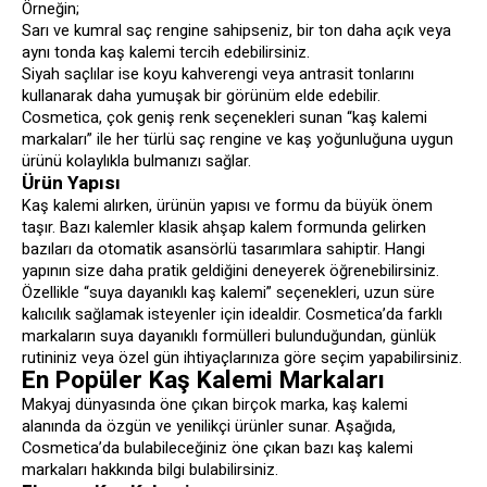
Örneğin;
Sarı ve kumral saç rengine sahipseniz, bir ton daha açık veya
aynı tonda kaş kalemi tercih edebilirsiniz.
Siyah saçlılar ise koyu kahverengi veya antrasit tonlarını
kullanarak daha yumuşak bir görünüm elde edebilir.
Cosmetica, çok geniş renk seçenekleri sunan “kaş kalemi
markaları” ile her türlü saç rengine ve kaş yoğunluğuna uygun
ürünü kolaylıkla bulmanızı sağlar.
Ürün Yapısı
Kaş kalemi alırken, ürünün yapısı ve formu da büyük önem
taşır. Bazı kalemler klasik ahşap kalem formunda gelirken
bazıları da otomatik asansörlü tasarımlara sahiptir. Hangi
yapının size daha pratik geldiğini deneyerek öğrenebilirsiniz.
Özellikle “suya dayanıklı kaş kalemi” seçenekleri, uzun süre
kalıcılık sağlamak isteyenler için idealdir. Cosmetica’da farklı
markaların suya dayanıklı formülleri bulunduğundan, günlük
rutininiz veya özel gün ihtiyaçlarınıza göre seçim yapabilirsiniz.
En Popüler Kaş Kalemi Markaları
Makyaj dünyasında öne çıkan birçok marka, kaş kalemi
alanında da özgün ve yenilikçi ürünler sunar. Aşağıda,
Cosmetica’da bulabileceğiniz öne çıkan bazı kaş kalemi
markaları hakkında bilgi bulabilirsiniz.