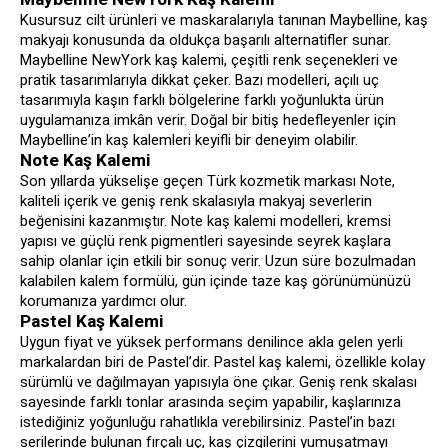
Kusursuz cilt ürünleri ve maskaralarıyla tanınan Maybelline, kaş
makyajı konusunda da oldukça başarılı alternatifler sunar.
Maybelline NewYork kaş kalemi, çeşitli renk seçenekleri ve
pratik tasarımlarıyla dikkat çeker. Bazı modelleri, açılı uç
tasarımıyla kaşın farklı bölgelerine farklı yoğunlukta ürün
uygulamanıza imkân verir. Doğal bir bitiş hedefleyenler için
Maybelline’in kaş kalemleri keyifli bir deneyim olabilir.
Note Kaş Kalemi
Son yıllarda yükselişe geçen Türk kozmetik markası Note,
kaliteli içerik ve geniş renk skalasıyla makyaj severlerin
beğenisini kazanmıştır. Note kaş kalemi modelleri, kremsi
yapısı ve güçlü renk pigmentleri sayesinde seyrek kaşlara
sahip olanlar için etkili bir sonuç verir. Uzun süre bozulmadan
kalabilen kalem formülü, gün içinde taze kaş görünümünüzü
korumanıza yardımcı olur.
Pastel Kaş Kalemi
Uygun fiyat ve yüksek performans denilince akla gelen yerli
markalardan biri de Pastel’dir. Pastel kaş kalemi, özellikle kolay
sürümlü ve dağılmayan yapısıyla öne çıkar. Geniş renk skalası
sayesinde farklı tonlar arasında seçim yapabilir, kaşlarınıza
istediğiniz yoğunluğu rahatlıkla verebilirsiniz. Pastel’in bazı
serilerinde bulunan fırçalı uç, kaş çizgilerini yumuşatmayı