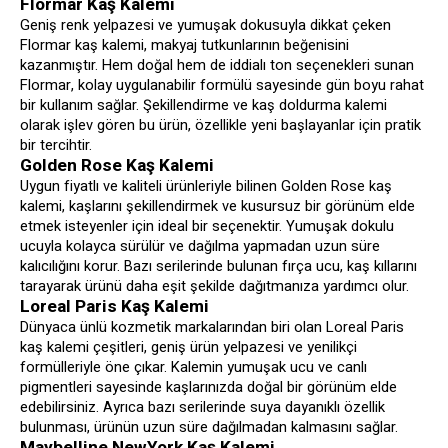
Flormar Kaş Kalemi
Geniş renk yelpazesi ve yumuşak dokusuyla dikkat çeken
Flormar kaş kalemi, makyaj tutkunlarının beğenisini
kazanmıştır. Hem doğal hem de iddialı ton seçenekleri sunan
Flormar, kolay uygulanabilir formülü sayesinde gün boyu rahat
bir kullanım sağlar. Şekillendirme ve kaş doldurma kalemi
olarak işlev gören bu ürün, özellikle yeni başlayanlar için pratik
bir tercihtir.
Golden Rose Kaş Kalemi
Uygun fiyatlı ve kaliteli ürünleriyle bilinen Golden Rose kaş
kalemi, kaşlarını şekillendirmek ve kusursuz bir görünüm elde
etmek isteyenler için ideal bir seçenektir. Yumuşak dokulu
ucuyla kolayca sürülür ve dağılma yapmadan uzun süre
kalıcılığını korur. Bazı serilerinde bulunan fırça ucu, kaş kıllarını
tarayarak ürünü daha eşit şekilde dağıtmanıza yardımcı olur.
Loreal Paris Kaş Kalemi
Dünyaca ünlü kozmetik markalarından biri olan Loreal Paris
kaş kalemi çeşitleri, geniş ürün yelpazesi ve yenilikçi
formülleriyle öne çıkar. Kalemin yumuşak ucu ve canlı
pigmentleri sayesinde kaşlarınızda doğal bir görünüm elde
edebilirsiniz. Ayrıca bazı serilerinde suya dayanıklı özellik
bulunması, ürünün uzun süre dağılmadan kalmasını sağlar.
Maybelline NewYork Kaş Kalemi