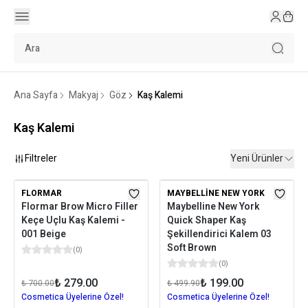
Ana Sayfa
Makyaj
Göz
Kaş Kalemi
Kaş Kalemi
Filtreler
Yeni Ürünler
FLORMAR
MAYBELLINE NEW YORK
Flormar Brow Micro Filler
Maybelline New York
Keçe Uçlu Kaş Kalemi -
Quick Shaper Kaş
001 Beige
Şekillendirici Kalem 03
Soft Brown
(
0
)
(
0
)
₺ 279.00
₺ 199.00
₺ 700.00
₺ 499.90
Cosmetica Üyelerine Özel!
Cosmetica Üyelerine Özel!