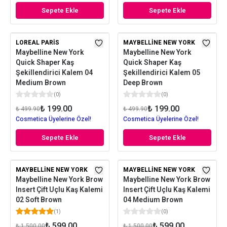
Sepete Ekle
Sepete Ekle
LOREAL PARIS
MAYBELLINE NEW YORK
Maybelline New York
Maybelline New York
Quick Shaper Kaş
Quick Shaper Kaş
Şekillendirici Kalem 04
Şekillendirici Kalem 05
Medium Brown
Deep Brown
(
0
)
(
0
)
₺ 199.00
₺ 199.00
₺ 499.90
₺ 499.90
Cosmetica Üyelerine Özel!
Cosmetica Üyelerine Özel!
Sepete Ekle
Sepete Ekle
MAYBELLINE NEW YORK
MAYBELLINE NEW YORK
Maybelline New York Brow
Maybelline New York Brow
Insert Çift Uçlu Kaş Kalemi
Insert Çift Uçlu Kaş Kalemi
02 Soft Brown
04 Medium Brown
(
1
)
(
0
)
₺ 599.00
₺ 599.00
₺ 1,500.00
₺ 1,500.00