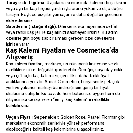
Tarayarak Dağıtma:
Uygulama sonrasında kalemin fırça kısmı
veya ayrı bir kaş fırçası yardımıyla ürünü yukarı ve dışa doğru
tarayın. Böylece çizgiler yumuşar ve daha doğal bir görünüm
elde edersiniz.
Sabitleme (İsteğe Bağlı):
Dilerseniz son aşamada şeffaf
veya renkli kaş jeli ile kaşlarınızı sabitleyebilirsiniz. Bu adım,
özellikle gün boyu sabit kalması gereken özel davetlerde
işinize yarar.
Kaş Kalemi Fiyatları ve Cosmetica’da
Alışveriş
Kaş kalemi fiyatları, markaya, ürünün içerik kalitesine ve ek
özelliklere göre değişiklik gösterebilir. Örneğin; suya dayanıklı
veya çift uçlu kaş kalemleri, genellikle daha farklı fiyat
aralıklarında yer alır. Ancak Cosmetica, bünyesinde pek çok
yerli ve yabancı markayı barındırdığı için geniş bir fiyat
skalasına sahiptir. Bu sayede hem bütçenize uygun hem de
ihtiyacınıza cevap veren “en iyi kaş kalemi”ni rahatlıkla
bulabilirsiniz.
Uygun Fiyatlı Seçenekler:
Golden Rose, Pastel, Flormar gibi
markaların ekonomik serileriyle yüksek performans
alabileceğiniz kaliteli kaş kalemlerine ulaşabilirsiniz.