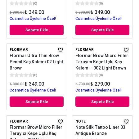
(
0
)
(
0
)
₺ 349.00
₺ 349.00
₺ 880.00
₺ 880.00
Cosmetica Üyelerine Özel!
Cosmetica Üyelerine Özel!
Sepete Ekle
Sepete Ekle
FLORMAR
FLORMAR
Flormar Ultra Thin Brow
Flormar Brow Micro Filler
Pencil Kaş Kalemi 02 Light
Tarayıcı Keçe Uçlu Kaş
Brown
Kalemi - 002 Light Brown
(
0
)
(
0
)
₺ 349.00
₺ 279.00
₺ 880.00
₺ 700.00
Cosmetica Üyelerine Özel!
Cosmetica Üyelerine Özel!
Sepete Ekle
Sepete Ekle
FLORMAR
NOTE
Flormar Brow Micro Filler
Note Silk Tattoo Liner 03
Tarayıcı Keçe Uçlu Kaş
Antique Bronze