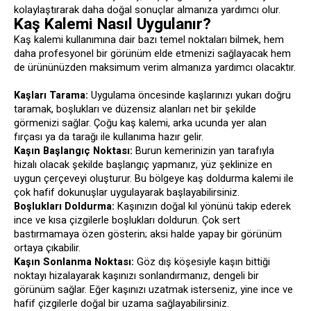
kolaylaştırarak daha doğal sonuçlar almanıza yardımcı olur.
Kaş Kalemi Nasıl Uygulanır?
Kaş kalemi kullanımına dair bazı temel noktaları bilmek, hem
daha profesyonel bir görünüm elde etmenizi sağlayacak hem
de ürününüzden maksimum verim almanıza yardımcı olacaktır.
Kaşları Tarama:
Uygulama öncesinde kaşlarınızı yukarı doğru
taramak, boşlukları ve düzensiz alanları net bir şekilde
görmenizi sağlar. Çoğu kaş kalemi, arka ucunda yer alan
fırçası ya da tarağı ile kullanıma hazır gelir.
Kaşın Başlangıç Noktası:
Burun kemerinizin yan tarafıyla
hizalı olacak şekilde başlangıç yapmanız, yüz şeklinize en
uygun çerçeveyi oluşturur. Bu bölgeye kaş doldurma kalemi ile
çok hafif dokunuşlar uygulayarak başlayabilirsiniz.
Boşlukları Doldurma:
Kaşınızın doğal kıl yönünü takip ederek
ince ve kısa çizgilerle boşlukları doldurun. Çok sert
bastırmamaya özen gösterin; aksi halde yapay bir görünüm
ortaya çıkabilir.
Kaşın Sonlanma Noktası:
Göz dış köşesiyle kaşın bittiği
noktayı hizalayarak kaşınızı sonlandırmanız, dengeli bir
görünüm sağlar. Eğer kaşınızı uzatmak isterseniz, yine ince ve
hafif çizgilerle doğal bir uzama sağlayabilirsiniz.