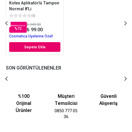
Kotex Aplikatörlü Tampon
Normal 8'Li
(
0
)
₺ 349.00
Kazancınız
%
72
₺ 99.00
Cosmetica Üyelerine Özel!
Sepete Ekle
SON GÖRÜNTÜLENENLER
%100
Müşteri
Güvenli
Orijinal
Temsilcisi
Alışveriş
Ürünler
0850 777 05
36