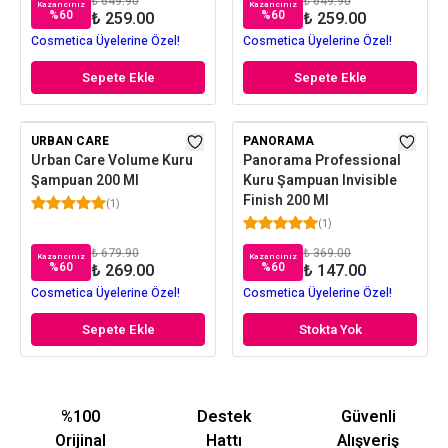
₺ 649.90
₺ 649.90
Kazancınız
Kazancınız
%
60
%
60
₺ 259.00
₺ 259.00
Cosmetica Üyelerine Özel!
Cosmetica Üyelerine Özel!
Sepete Ekle
Sepete Ekle
URBAN CARE
PANORAMA
Urban Care Volume Kuru
Panorama Professional
Şampuan 200 Ml
Kuru Şampuan Invisible
Finish 200 Ml
(
1
)
(
1
)
₺ 679.90
₺ 369.00
Kazancınız
Kazancınız
%
60
%
60
₺ 269.00
₺ 147.00
Cosmetica Üyelerine Özel!
Cosmetica Üyelerine Özel!
Sepete Ekle
Stokta Yok
%100
Destek
Güvenli
Orijinal
Hattı
Alışveriş