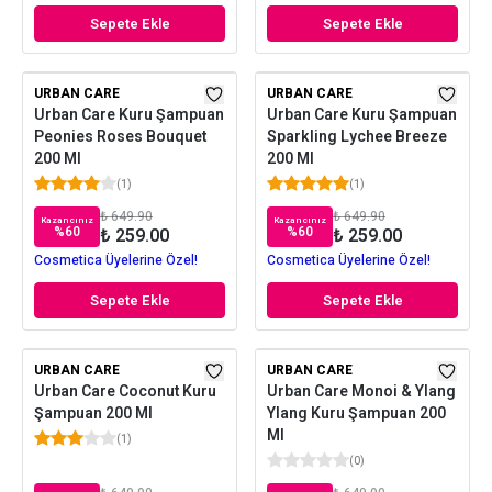
Sepete Ekle
Sepete Ekle
URBAN CARE
URBAN CARE
Urban Care Kuru Şampuan
Urban Care Kuru Şampuan
Peonies Roses Bouquet
Sparkling Lychee Breeze
200 Ml
200 Ml
(
1
)
(
1
)
₺ 649.90
₺ 649.90
Kazancınız
Kazancınız
%
60
%
60
₺ 259.00
₺ 259.00
Cosmetica Üyelerine Özel!
Cosmetica Üyelerine Özel!
Sepete Ekle
Sepete Ekle
URBAN CARE
URBAN CARE
Urban Care Coconut Kuru
Urban Care Monoi & Ylang
Şampuan 200 Ml
Ylang Kuru Şampuan 200
Ml
(
1
)
(
0
)