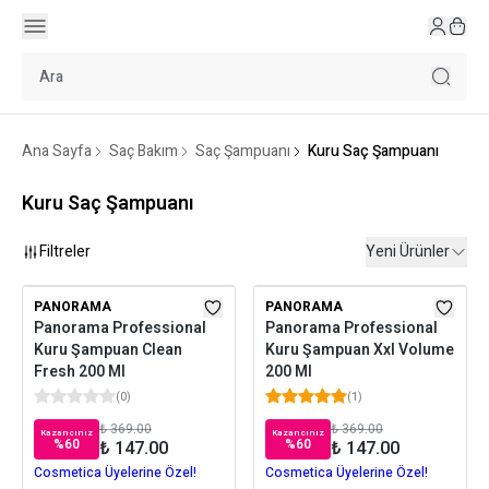
Ana Sayfa
Saç Bakım
Saç Şampuanı
Kuru Saç Şampuanı
Kuru Saç Şampuanı
Filtreler
Yeni Ürünler
PANORAMA
PANORAMA
Panorama Professional
Panorama Professional
Kuru Şampuan Clean
Kuru Şampuan Xxl Volume
Fresh 200 Ml
200 Ml
(
0
)
(
1
)
₺ 369.00
₺ 369.00
Kazancınız
Kazancınız
%
60
%
60
₺ 147.00
₺ 147.00
Cosmetica Üyelerine Özel!
Cosmetica Üyelerine Özel!