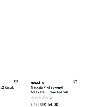
NASCITA
52 Kirpik
Nascita Profesyonel
Maskara Sürme Aparatı
(
0
)
₺ 54.00
₺ 135.00