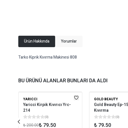
Ürün Hakkında
Yorumlar
Tarko Kiprik Kıvırma Makinesi 808
BU ÜRÜNÜ ALANLAR BUNLARI DA ALDI
YARICCI
GOLD BEAUTY
Yaricci Kirpik Kıvırıcı Yrc-
Gold Beauty Ep-15
214
Kıvırma
(
0
)
(
0
)
₺ 79.50
₺ 79.50
₺ 200.00