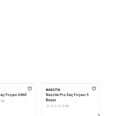
NASCITA
NA
aç Fırçası 6460
Nascita Pro Saç Fırçası 5
Nas
Beyaz
Bo
(
0
)
Fır
(
0
)