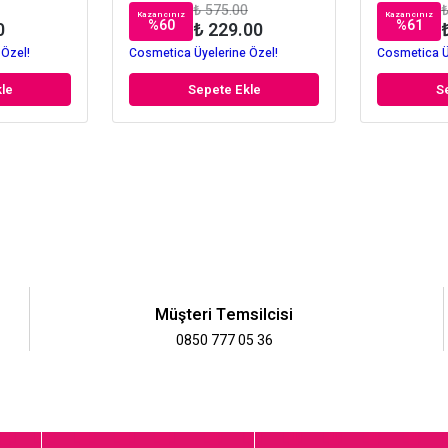
₺ 575.00
₺
Kazancınız
Kazancınız
%
60
%
61
0
₺ 229.00
 Özel!
Cosmetica Üyelerine Özel!
Cosmetica Ü
le
Sepete Ekle
S
Müşteri Temsilcisi
0850 777 05 36