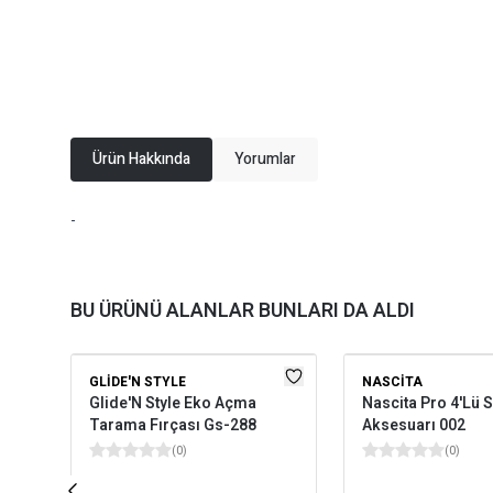
Ürün Hakkında
Yorumlar
-
BU ÜRÜNÜ ALANLAR BUNLARI DA ALDI
GLIDE'N STYLE
NASCITA
Glide'N Style Eko Açma
Nascita Pro 4'Lü 
Tarama Fırçası Gs-288
Aksesuarı 002
(
0
)
(
0
)