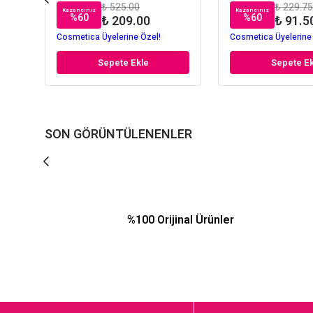
₺ 525.00
₺ 229.75
Kazancınız
Kazancınız
%
60
%
60
₺ 209.00
₺ 91.5
Cosmetica Üyelerine Özel!
Cosmetica Üyelerine
Sepete Ekle
Sepete Ek
SON GÖRÜNTÜLENENLER
%100 Orijinal Ürünler