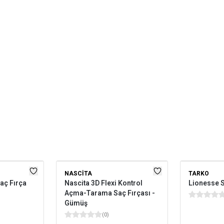
NASCITA
TARKO
Saç Fırça
Nascita 3D Flexi Kontrol
Lionesse S
Açma-Tarama Saç Fırçası -
Gümüş
(
0
)